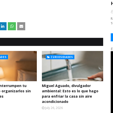
R
T
E
ADES
CURIOSIDADES
interrumpen tu
Miguel Aguado, divulgador
 organizarlos sin
ambiental: Esto es lo que hago
es
para enfriar la casa sin aire
acondicionado
July 26, 2026