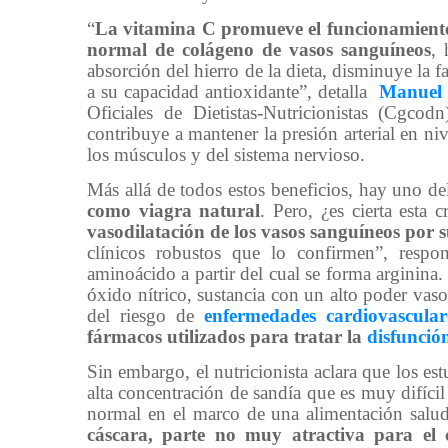
“
La vitamina C promueve el funcionamiento
normal de colágeno de vasos sanguíneos
, 
absorción del hierro de la dieta, disminuye la f
a su capacidad antioxidante”, detalla
Manuel
Oficiales de Dietistas-Nutricionistas (Cgcod
contribuye a mantener la presión arterial en n
los músculos y del sistema nervioso.
Más allá de todos estos beneficios, hay uno de
como viagra natural
. Pero, ¿es cierta esta c
vasodilatación de los vasos sanguíneos por s
clínicos robustos que lo confirmen”, respo
aminoácido a partir del cual se forma arginina. S
óxido nítrico, sustancia con un alto poder vas
del riesgo de
enfermedades cardiovascular
fármacos utilizados para tratar la
disfunción
Sin embargo, el nutricionista aclara que los es
alta concentración de sandía que es muy difíc
normal en el marco de una alimentación salud
cáscara, parte no muy atractiva para el