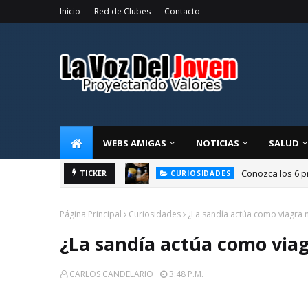
Inicio
Red de Clubes
Contacto
WEBS AMIGAS
NOTICIAS
SALUD
Conozca los 6 p
TICKER
CURIOSIDADES
Página Principal
Curiosidades
¿La sandía actúa como viagra n
¿La sandía actúa como viag
CARLOS CANDELARIO
3:48 P.m.