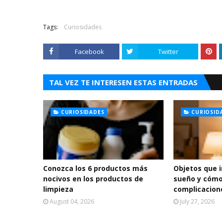
Tags:
Curiosidades
Facebook
Twitter
TAL VEZ TE INTERESEN ESTAS ENTRADAS
CURIOSIDADES
CURIOSID
Conozca los 6 productos más
Objetos que 
nocivos en los productos de
sueño y cómo
limpieza
complicacion
August 04, 2026
July 27, 2026