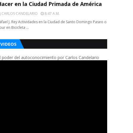
Hacer en la Ciudad Primada de América
CARLOS CANDELARIO
8:47 A.m.
afael J. Rey Actividades en la Ciudad de Santo Domingo Paseo o
our en Bicicleta …
VIDEOS
l poder del autoconocimiento por Carlos Candelario