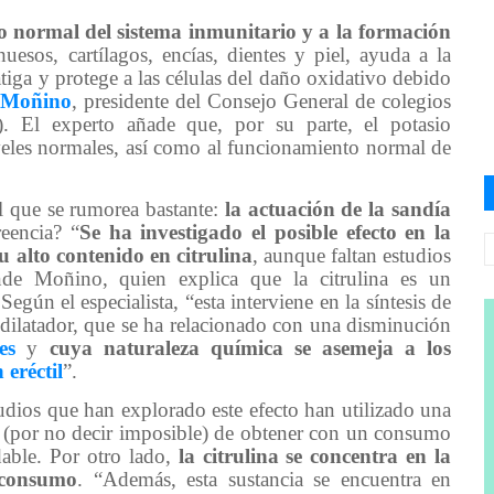
 normal del sistema inmunitario y a la formación
huesos, cartílagos, encías, dientes y piel, ayuda a la
atiga y protege a las células del daño oxidativo debido
 Moñino
, presidente del Consejo General de colegios
n). El experto añade que, por su parte, el potasio
iveles normales, así como al funcionamiento normal de
l que se rumorea bastante:
la actuación de la sandía
reencia? “
Se ha investigado el posible efecto en la
u alto contenido en citrulina
, aunque faltan estudios
nde Moñino, quien explica que la citrulina es un
egún el especialista, “esta interviene en la síntesis de
odilatador, que se ha relacionado con una disminución
es
y
cuya naturaleza química se asemeja a los
 eréctil
”.
tudios que han explorado este efecto han utilizado una
il (por no decir imposible) de obtener con un consumo
able. Por otro lado,
la citrulina se concentra en la
 consumo
. “Además, esta sustancia se encuentra en