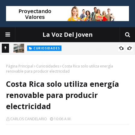
La Voz Del Joven
CURIOSIDADES
n
Miguel Aguado, divulgador ambiental: Esto es lo que hago para
Página Principal
enfriar la casa sin aire acondicionado
Curiosidades
Costa Rica solo utiliza energía
renovable para producir electricidad
Costa Rica solo utiliza energía
renovable para producir
electricidad
CARLOS CANDELARIO
10:06 A.m.