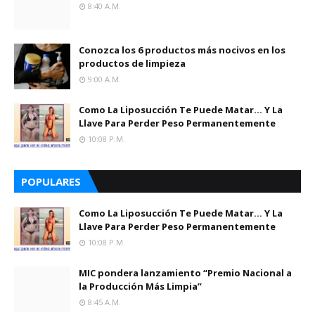
8:40 A.m.
Conozca los 6 productos más nocivos en los
productos de limpieza
9:00 A.m.
Como La Liposucción Te Puede Matar… Y La
Llave Para Perder Peso Permanentemente
10:08 P.m.
POPULARES
Como La Liposucción Te Puede Matar… Y La
Llave Para Perder Peso Permanentemente
10:08 P.m.
MIC pondera lanzamiento “Premio Nacional a
la Producción Más Limpia”
8:45 A.m.