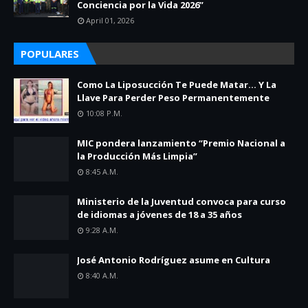
Conciencia por la Vida 2026”
April 01, 2026
POPULARES
Como La Liposucción Te Puede Matar… Y La
Llave Para Perder Peso Permanentemente
10:08 P.m.
MIC pondera lanzamiento “Premio Nacional a
la Producción Más Limpia”
8:45 A.m.
Ministerio de la Juventud convoca para curso
de idiomas a jóvenes de 18 a 35 años
9:28 A.m.
José Antonio Rodríguez asume en Cultura
8:40 A.m.