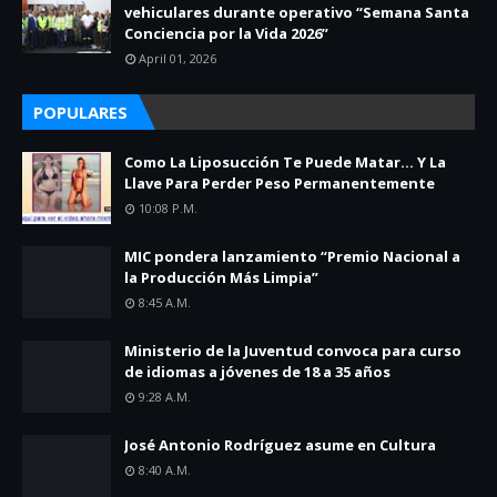
vehiculares durante operativo “Semana Santa
Conciencia por la Vida 2026”
April 01, 2026
POPULARES
Como La Liposucción Te Puede Matar… Y La
Llave Para Perder Peso Permanentemente
10:08 P.m.
MIC pondera lanzamiento “Premio Nacional a
la Producción Más Limpia”
8:45 A.m.
Ministerio de la Juventud convoca para curso
de idiomas a jóvenes de 18 a 35 años
9:28 A.m.
José Antonio Rodríguez asume en Cultura
8:40 A.m.