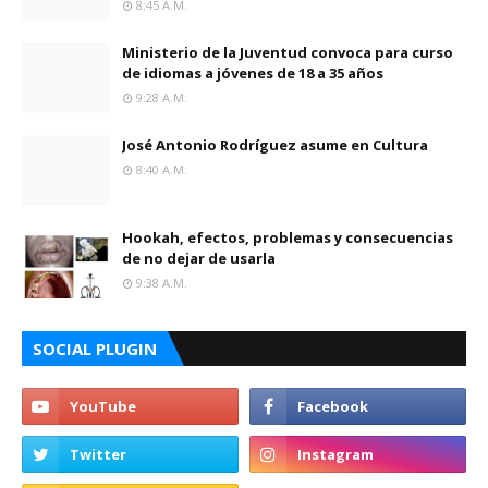
8:45 A.m.
Ministerio de la Juventud convoca para curso
de idiomas a jóvenes de 18 a 35 años
9:28 A.m.
José Antonio Rodríguez asume en Cultura
8:40 A.m.
Hookah, efectos, problemas y consecuencias
de no dejar de usarla
9:38 A.m.
SOCIAL PLUGIN