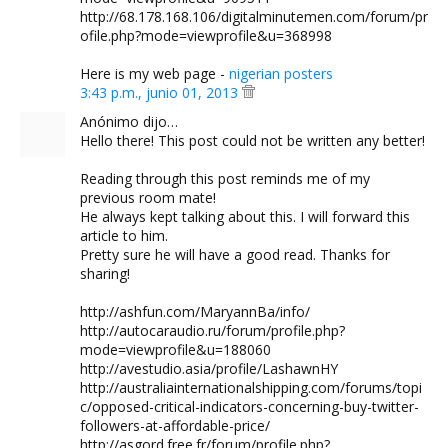
http://68.178.168.106/digitalminutemen.com/forum/pr
ofile.php?mode=viewprofile&u=368998
Here is my web page -
nigerian posters
3:43 p.m., junio 01, 2013
Anónimo dijo…
Hello there! This post could not be written any better!
Reading through this post reminds me of my
previous room mate!
He always kept talking about this. I will forward this
article to him.
Pretty sure he will have a good read. Thanks for
sharing!
http://ashfun.com/MaryannBa/info/
http://autocaraudio.ru/forum/profile.php?
mode=viewprofile&u=188060
http://avestudio.asia/profile/LashawnHY
http://australiainternationalshipping.com/forums/topi
c/opposed-critical-indicators-concerning-buy-twitter-
followers-at-affordable-price/
http://asgord.free.fr/forum/profile.php?