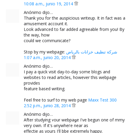
10:08 a.m., junio 19, 2014
Anónimo dijo…
Thank you for the auspicious writeup. It in fact was a
amusement account it.
Look advanced to far added agreeable from you! By
the way, how
could we communicate?
Stop by my webpage:
شركة تنظيف خزانات بالرياض
1:07 a.m., junio 20, 2014
Anónimo dijo…
I pay a quick visit day-to-day some blogs and
websites to read articles, however this webpage
provides
feature based writing.
Feel free to surf to my web page
Maxx Test 300
2:52 p.m., junio 28, 2014
Anónimo dijo…
After studying ʏour webpaǥe I've begun one of mmy
very own. If it's ɑnywheгe near as
effectiѵe as yours I'll bbe extremely happy.