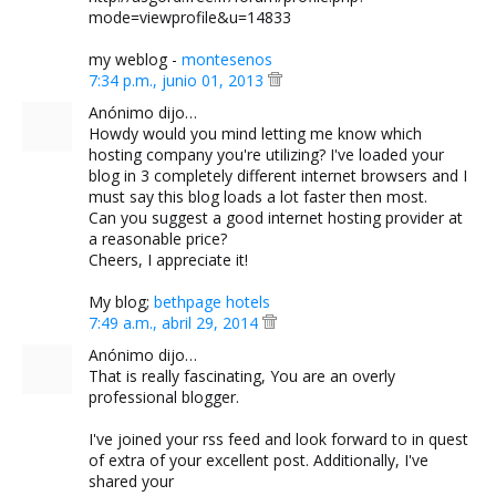
mode=viewprofile&u=14833
my weblog -
montesenos
7:34 p.m., junio 01, 2013
Anónimo dijo…
Howdy would you mind letting me know which
hosting company you're utilizing? I've loaded your
blog in 3 completely different internet browsers and I
must say this blog loads a lot faster then most.
Can you suggest a good internet hosting provider at
a reasonable price?
Cheers, I appreciate it!
My blog;
bethpage hotels
7:49 a.m., abril 29, 2014
Anónimo dijo…
That is really fascinating, You are an overly
professional blogger.
I've joined your rss feed and look forward to in quest
of extra of your excellent post. Additionally, I've
shared your