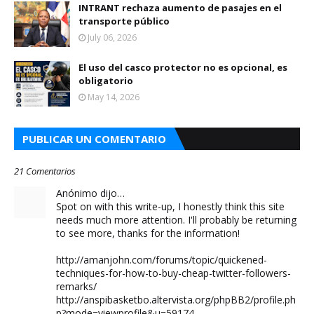
INTRANT rechaza aumento de pasajes en el
transporte público
July 06, 2026
El uso del casco protector no es opcional, es
obligatorio
May 14, 2026
PUBLICAR UN COMENTARIO
21 Comentarios
Anónimo dijo…
Spot on with this write-up, I honestly think this site
needs much more attention. I'll probably be returning
to see more, thanks for the information!
http://amanjohn.com/forums/topic/quickened-
techniques-for-how-to-buy-cheap-twitter-followers-
remarks/
http://anspibasketbo.altervista.org/phpBB2/profile.ph
p?mode=viewprofile&u=59174