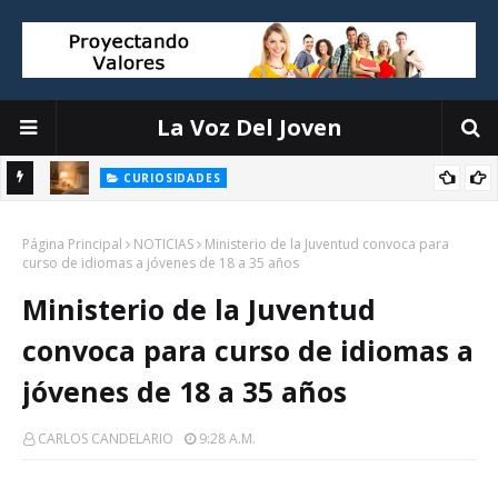
La Voz Del Joven
CURIOSIDADES
Objetos que interrumpen tu sueño y cómo organizarlos sin
la
Página Principal
complicaciones
NOTICIAS
Ministerio de la Juventud convoca para
curso de idiomas a jóvenes de 18 a 35 años
Ministerio de la Juventud
convoca para curso de idiomas a
jóvenes de 18 a 35 años
CARLOS CANDELARIO
9:28 A.m.