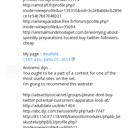
http://amstaff.fr/profile.php?
mode=viewprofile&u=135310&sid=3c2e8abbbcb2896
ce1e54b7b67048021
http://amineparadise.free.fr/forum/profile.php?
mode=viewprofile&u=35094
http://animalmundimodapet.com.br/worrying-about-
speedily-preparations-located-buy-twitter-followers-
cheap
My page ::
delafield
11:01 a.m., junio 01, 2013
Anónimo dijo…
You ought to be a part of a contest for one of the
most useful sites on the net.
I'm going to recommend this website!
http://adsactlysocial.net/groups/please-dont-buy-
twitter-potential-customers-apparatus-look-at/
http://adultdate.us/link/1404
http://abc.djc.com.tw/userinfo.php?uid=7747
http://83.150.87.118/WB/kanootti/modules/phpbb_ke
skustelu/phpBB2/profile.php?
mode=viewprofile&u=909511