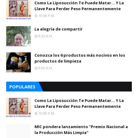
Como La Liposucción Te Puede Matar… Y La
Llave Para Perder Peso Permanentemente
10:08 P.m.
La alegría de compartir
8:26 A.m.
Conozca los 6 productos más nocivos en los
productos de limpieza
9:00 A.m.
POPULARES
Como La Liposucción Te Puede Matar… Y La
Llave Para Perder Peso Permanentemente
10:08 P.m.
MIC pondera lanzamiento “Premio Nacional a
la Producción Más Limpia”