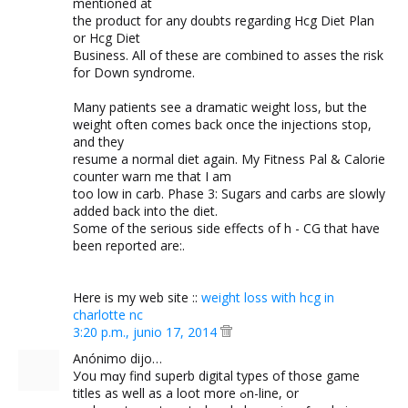
mentioned at
the product for any doubts regarding Hcg Diet Plan
or Hcg Diet
Business. All of these are combined to asses the risk
for Down syndrome.
Many patients see a dramatic weight loss, but the
weight often comes back once the injections stop,
and they
resume a normal diet again. My Fitness Pal & Calorie
counter warn me that I am
too low in carb. Phase 3: Sugars and carbs are slowly
added back into the diet.
Some of the serious side effects of h - CG that have
been reported are:.
Here is my web site ::
weight loss with hcg in
charlotte nc
3:20 p.m., junio 17, 2014
Anónimo dijo…
Уou mɑy find superb digital types оf thoѕe game
titles as well аs a loot mօre ߋn-line, оr