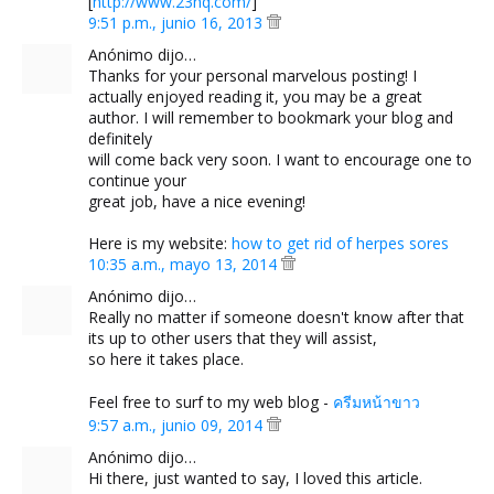
[
http://www.23hq.com/
]
9:51 p.m., junio 16, 2013
Anónimo dijo…
Thanks for your personal marvelous posting! I
actually enjoyed reading it, you may be a great
author. I will remember to bookmark your blog and
definitely
will come back very soon. I want to encourage one to
continue your
great job, have a nice evening!
Here is my website:
how to get rid of herpes sores
10:35 a.m., mayo 13, 2014
Anónimo dijo…
Really no matter if someone doesn't know after that
its up to other users that they will assist,
so here it takes place.
Feel free to surf to my web blog -
ครีมหน้าขาว
9:57 a.m., junio 09, 2014
Anónimo dijo…
Hi there, just wanted to say, I loved this article.