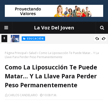
La Voz Del Joven
EDUCACIÓN
ión
Luis Miguel De Camps destaca el debate escolar como
Página Principal
herramienta para formar ciudadanos críticos y fortalecer la
Salud
Como La Liposucción Te Puede Matar… Y La
Llave Para Perder Peso Permanentemente
democracia
Como La Liposucción Te Puede
Matar… Y La Llave Para Perder
Peso Permanentemente
CARLOS CANDELARIO
10:08 P.m.