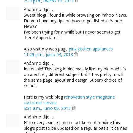
2:29 p.m., marzo 19, 2013
Anónimo dijo…
Sweet blog! I found it while browsing on Yahoo News.
Do you have any tips on how to get listed in Yahoo
News?
I've been trying for a while but I never seem to get
there! Appreciate it
Also visit my web page
pink kitchen appliances
11:29 p.m., junio 04, 2013
Anónimo dijo…
Incredible! This blog looks exactly like my old one! It's
on a entirely different subject but it has pretty much
the same page layout and design. Superb choice of
colors!
Here is my web blog
renovation style magazine
customer service
5:31 a.m., junio 05, 2013
Anónimo dijo…
Hi to every , since I am in fact keen of reading this
blog's post to be updated on a regular basis. It carries