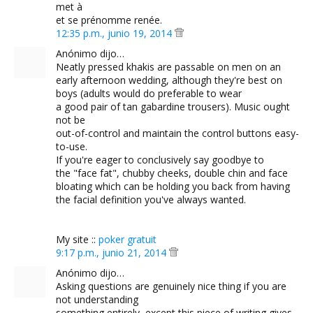
met à
et se prénomme renée.
12:35 p.m., junio 19, 2014
Anónimo dijo…
Neatly pressed khakis are passable on men on an
early afternoon wedding, although they're best on
boys (adults would do preferable to wear
a good pair of tan gabardine trousers). Music ought
not be
out-of-control and maintain the control buttons easy-
to-use.
If you're eager to conclusively say goodbye to
the "face fat", chubby cheeks, double chin and face
bloating which can be holding you back from having
the facial definition you've always wanted.
My site ::
poker gratuit
9:17 p.m., junio 21, 2014
Anónimo dijo…
Asking questions are genuinely nice thing if you are
not understanding
something entirely, except this piece of writing gives