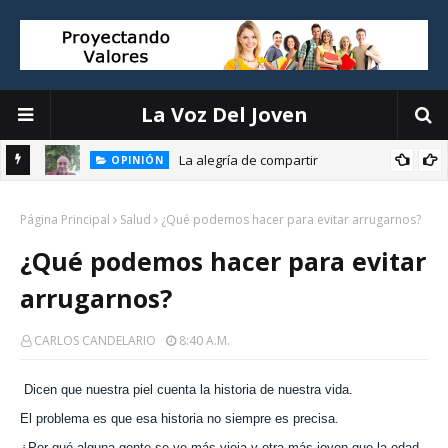
La Voz Del Joven
La alegría de compartir
OPINIÓN
E
Página Principal
Salud
¿Qué podemos hacer para evitar arrugarnos?
¿Qué podemos hacer para evitar
arrugarnos?
CARLOS CANDELARIO
8:40 A.m.
Dicen que nuestra piel cuenta la historia de nuestra vida.
El problema es que esa historia no siempre es precisa.
¿Por qué alguna gente se ve más vieja y otra más joven que la edad