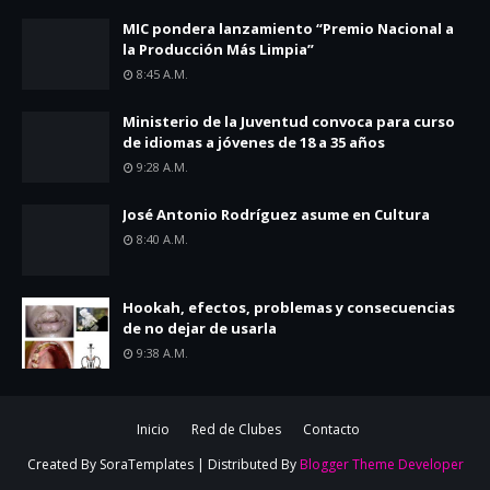
MIC pondera lanzamiento “Premio Nacional a
la Producción Más Limpia”
8:45 A.m.
Ministerio de la Juventud convoca para curso
de idiomas a jóvenes de 18 a 35 años
9:28 A.m.
José Antonio Rodríguez asume en Cultura
8:40 A.m.
Hookah, efectos, problemas y consecuencias
de no dejar de usarla
9:38 A.m.
Inicio
Red de Clubes
Contacto
Created By
SoraTemplates
| Distributed By
Blogger Theme Developer