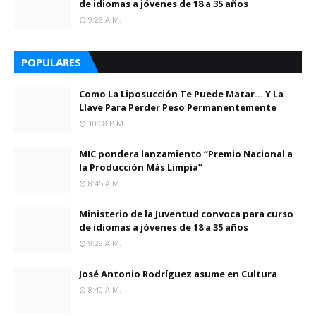
de idiomas a jóvenes de 18 a 35 años
9:28 A.m.
POPULARES
Como La Liposucción Te Puede Matar… Y La
Llave Para Perder Peso Permanentemente
10:08 P.m.
MIC pondera lanzamiento “Premio Nacional a
la Producción Más Limpia”
8:45 A.m.
Ministerio de la Juventud convoca para curso
de idiomas a jóvenes de 18 a 35 años
9:28 A.m.
José Antonio Rodríguez asume en Cultura
8:40 A.m.