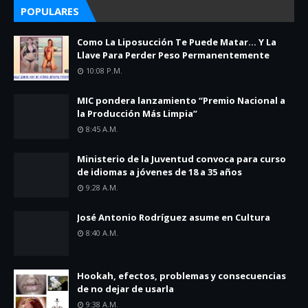
POPULARES
Como La Liposucción Te Puede Matar… Y La
Llave Para Perder Peso Permanentemente
10:08 P.m.
MIC pondera lanzamiento “Premio Nacional a
la Producción Más Limpia”
8:45 A.m.
Ministerio de la Juventud convoca para curso
de idiomas a jóvenes de 18 a 35 años
9:28 A.m.
José Antonio Rodríguez asume en Cultura
8:40 A.m.
Hookah, efectos, problemas y consecuencias
de no dejar de usarla
9:38 A.m.