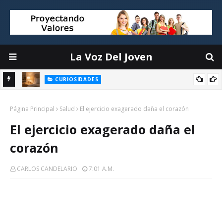
La Voz Del Joven
CURIOSIDADES
Objetos que interrumpen tu sueño y cómo organizarlos sin
la
Página Principal
complicaciones
Salud
El ejercicio exagerado daña el corazón
El ejercicio exagerado daña el
corazón
CARLOS CANDELARIO
7:01 A.m.