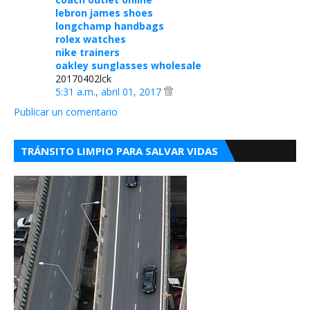
lebron james shoes
longchamp handbags
rolex watches
nike trainers
oakley sunglasses wholesale
20170402lck
5:31 a.m., abril 01, 2017
Publicar un comentario
TRÁNSITO LIMPIO PARA SALVAR VIDAS