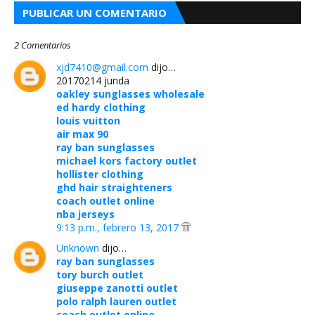
PUBLICAR UN COMENTARIO
2 Comentarios
xjd7410@gmail.com
dijo…
20170214 junda
oakley sunglasses wholesale
ed hardy clothing
louis vuitton
air max 90
ray ban sunglasses
michael kors factory outlet
hollister clothing
ghd hair straighteners
coach outlet online
nba jerseys
9:13 p.m., febrero 13, 2017
Unknown
dijo…
ray ban sunglasses
tory burch outlet
giuseppe zanotti outlet
polo ralph lauren outlet
coach outlet online