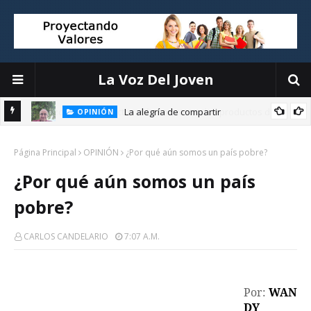
La Voz Del Joven
La alegría de compartir
OPINIÓN
E
Página Principal
OPINIÓN
¿Por qué aún somos un país pobre?
¿Por qué aún somos un país
pobre?
CARLOS CANDELARIO
7:07 A.m.
Por:
WAN
DY