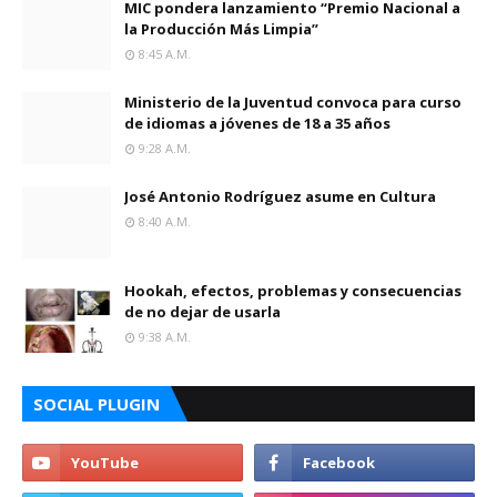
MIC pondera lanzamiento “Premio Nacional a
la Producción Más Limpia”
8:45 A.m.
Ministerio de la Juventud convoca para curso
de idiomas a jóvenes de 18 a 35 años
9:28 A.m.
José Antonio Rodríguez asume en Cultura
8:40 A.m.
Hookah, efectos, problemas y consecuencias
de no dejar de usarla
9:38 A.m.
SOCIAL PLUGIN