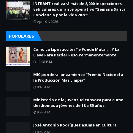
INTRANT realizará más de 8,000 inspecciones
vehiculares durante operativo “Semana Santa
Conciencia por la Vida 2026”
April 01, 2026
POPULARES
Como La Liposucción Te Puede Matar… Y La
Llave Para Perder Peso Permanentemente
10:08 P.m.
MIC pondera lanzamiento “Premio Nacional a
la Producción Más Limpia”
8:45 A.m.
Ministerio de la Juventud convoca para curso
de idiomas a jóvenes de 18 a 35 años
9:28 A.m.
José Antonio Rodríguez asume en Cultura
8:40 A.m.