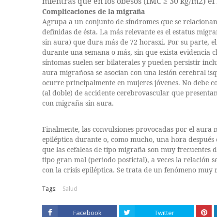
mientras que en los obesos (IMC ≥ 30 kg/m2) el 
Complicaciones de la migraña
Agrupa a un conjunto de síndromes que se relacionan 
definidas de ésta. La más relevante es el estatus migra
sin aura) que dura más de 72 horasxi. Por su parte, el 
durante una semana o más, sin que exista evidencia clín
síntomas suelen ser bilaterales y pueden persistir in
aura migrañosa se asocian con una lesión cerebral is
ocurre principalmente en mujeres jóvenes. No debe co
(al doble) de accidente cerebrovascular que presenta
con migraña sin aura.
Finalmente, las convulsiones provocadas por el aura m
epiléptica durante o, como mucho, una hora después 
que las cefaleas de tipo migraña son muy frecuentes d
tipo gran mal (periodo postictal), a veces la relación 
con la crisis epiléptica. Se trata de un fenómeno muy
Tags:
Salud
Facebook
Twitter