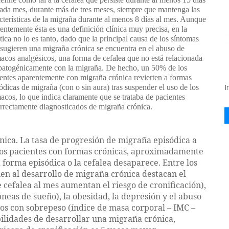
ada mes, durante más de tres meses, siempre que mantenga las
cterísticas de la migraña durante al menos 8 días al mes. Aunque
entemente ésta es una definición clínica muy precisa, en la
tica no lo es tanto, dado que la principal causa de los síntomas
sugieren una migraña crónica se encuentra en el abuso de
acos analgésicos, una forma de cefalea que no está relacionada
patogénicamente con la migraña. De hecho, un 50% de los
entes aparentemente con migraña crónica revierten a formas
I
ódicas de migraña (con o sin aura) tras suspender el uso de los
acos, lo que indica claramente que se trataba de pacientes
rrectamente diagnosticados de migraña crónica.
nica. La tasa de progresión de migraña episódica a
e los pacientes con formas crónicas, aproximadamente
forma episódica o la cefalea desaparece. Entre los
nen al desarrollo de migraña crónica destacan el
 cefalea al mes aumentan el riesgo de cronificación),
pneas de sueño), la obesidad, la depresión y el abuso
etos con sobrepeso (índice de masa corporal – IMC –
ilidades de desarrollar una migraña crónica,