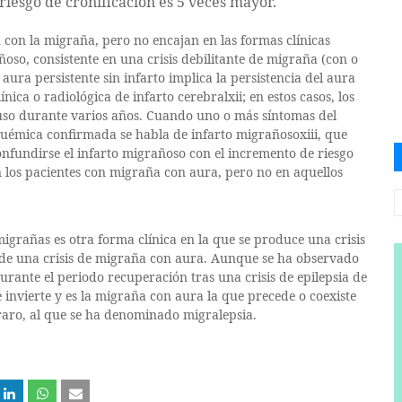
riesgo de cronificación es 5 veces mayor.
con la migraña, pero no encajan en las formas clínicas
ñoso, consistente en una crisis debilitante de migraña (con o
aura persistente sin infarto implica la persistencia del aura
ica o radiológica de infarto cerebralxii; en estos casos, los
cluso durante varios años. Cuando uno o más síntomas del
quémica confirmada se habla de infarto migrañosoxiii, que
nfundirse el infarto migrañoso con el incremento de riesgo
n los pacientes con migraña con aura, pero no en aquellos
igrañas es otra forma clínica en la que se produce una crisis
de una crisis de migraña con aura. Aunque se ha observado
urante el periodo recuperación tras una crisis de epilepsia de
se invierte y es la migraña con aura la que precede o coexiste
 raro, al que se ha denominado migralepsia.