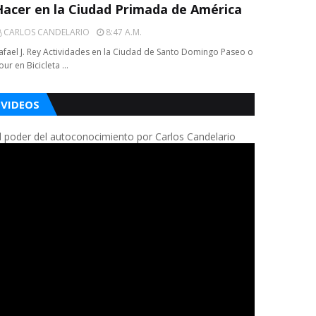
Hacer en la Ciudad Primada de América
CARLOS CANDELARIO
8:47 A.m.
afael J. Rey Actividades en la Ciudad de Santo Domingo Paseo o
our en Bicicleta …
VIDEOS
l poder del autoconocimiento por Carlos Candelario