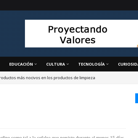
EDUCACIÓN
CULTURA
TECNOLOGÍA
CURIOSID
roductos más nocivos en los productos de limpieza
ir
efine como tal a la cefalea que persiste durante al menos 15 días