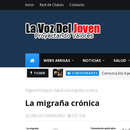
Inicio
Red de Clubes
Contacto
WEBS AMIGAS
NOTICIAS
SALUD
Conozca los 6 p
CURIOSIDADES
TICKER
La alegría de compart
OPINIÓN
Página Principal
Salud
La migraña crónica
La migraña crónica
CARLOS CANDELARIO
7:37 A.m.
Se d