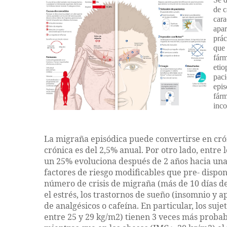
de c
cara
apar
prác
que 
fárm
etio
paci
epis
fárm
inco
La migraña episódica puede convertirse en cró
crónica es del 2,5% anual. Por otro lado, entr
un 25% evoluciona después de 2 años hacia una 
factores de riesgo modificables que pre- dispo
número de crisis de migraña (más de 10 días de
el estrés, los trastornos de sueño (insomnio y a
de analgésicos o cafeína. En particular, los suj
entre 25 y 29 kg/m2) tienen 3 veces más probab