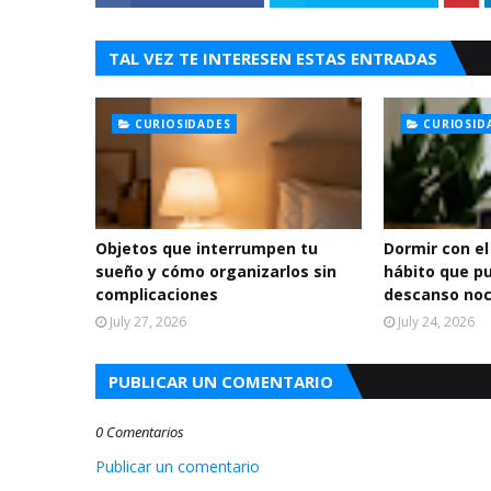
TAL VEZ TE INTERESEN ESTAS ENTRADAS
CURIOSIDADES
CURIOSID
Objetos que interrumpen tu
Dormir con el
sueño y cómo organizarlos sin
hábito que p
complicaciones
descanso no
July 27, 2026
July 24, 2026
PUBLICAR UN COMENTARIO
0 Comentarios
Publicar un comentario