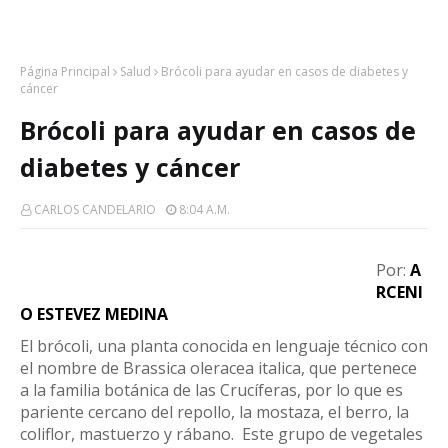
Página Principal
Salud
Brócoli para ayudar en casos de diabetes y
cáncer
Brócoli para ayudar en casos de
diabetes y cáncer
CARLOS CANDELARIO
8:04 A.m.
Por:
A
RCENI
O ESTEVEZ MEDINA
El brócoli, una planta conocida en lenguaje técnico con
el nombre de Brassica oleracea italica, que pertenece
a la familia botánica de las Crucíferas, por lo que es
pariente cercano del repollo, la mostaza, el berro, la
coliflor, mastuerzo y rábano. Este grupo de vegetales