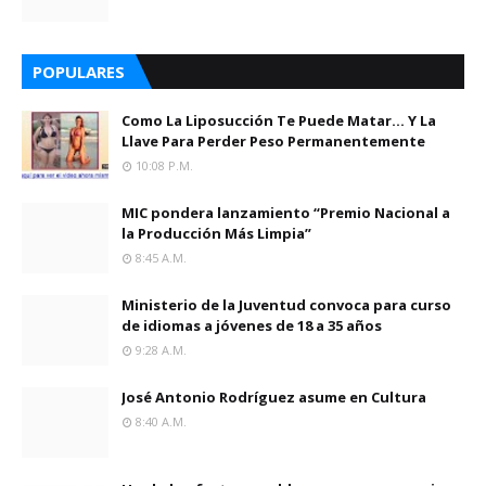
POPULARES
Como La Liposucción Te Puede Matar… Y La
Llave Para Perder Peso Permanentemente
10:08 P.m.
MIC pondera lanzamiento “Premio Nacional a
la Producción Más Limpia”
8:45 A.m.
Ministerio de la Juventud convoca para curso
de idiomas a jóvenes de 18 a 35 años
9:28 A.m.
José Antonio Rodríguez asume en Cultura
8:40 A.m.