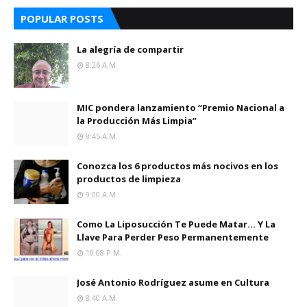
POPULAR POSTS
La alegría de compartir
8:26 A.m.
MIC pondera lanzamiento “Premio Nacional a
la Producción Más Limpia”
8:45 A.m.
Conozca los 6 productos más nocivos en los
productos de limpieza
9:00 A.m.
Como La Liposucción Te Puede Matar… Y La
Llave Para Perder Peso Permanentemente
10:08 P.m.
José Antonio Rodríguez asume en Cultura
8:40 A.m.