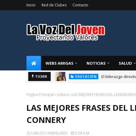
Inicio
Red de Clubes
Contacto
WEBS AMIGAS
NOTICIAS
SALUD
El liderazgo direct
TICKER
EDUCACIÓN
Página Principal
cultura
LAS MEJORES FRASES DEL LEGENDAR
LAS MEJORES FRASES DEL
CONNERY
CARLOS CANDELARIO
5:39 A.m.