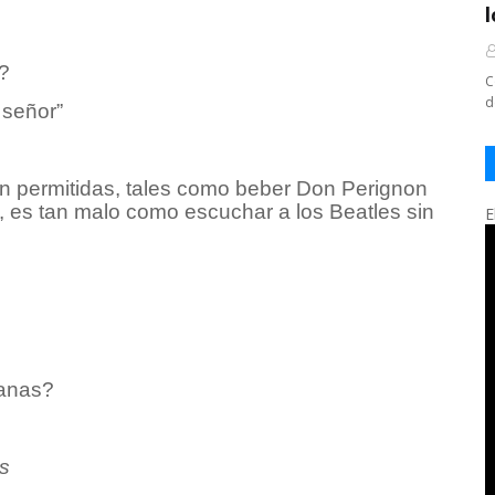
?
C
d
 señor”
án permitidas, tales como beber Don Perignon
º, es tan malo como escuchar a los Beatles sin
E
ganas?
ss