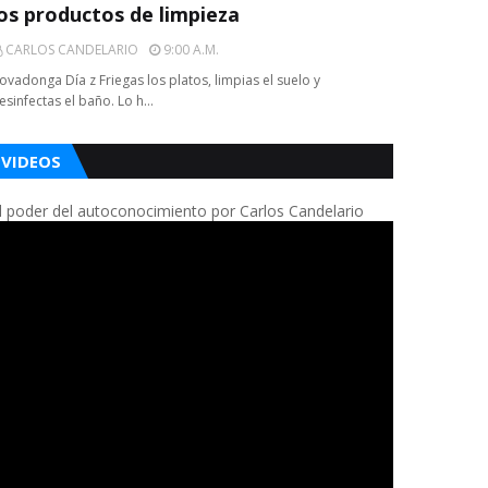
los productos de limpieza
CARLOS CANDELARIO
9:00 A.m.
ovadonga Día z Friegas los platos, limpias el suelo y
esinfectas el baño. Lo h…
VIDEOS
l poder del autoconocimiento por Carlos Candelario