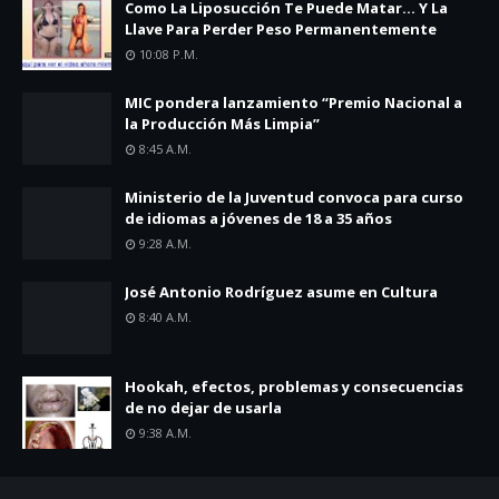
Como La Liposucción Te Puede Matar… Y La
Llave Para Perder Peso Permanentemente
10:08 P.m.
MIC pondera lanzamiento “Premio Nacional a
la Producción Más Limpia”
8:45 A.m.
Ministerio de la Juventud convoca para curso
de idiomas a jóvenes de 18 a 35 años
9:28 A.m.
José Antonio Rodríguez asume en Cultura
8:40 A.m.
Hookah, efectos, problemas y consecuencias
de no dejar de usarla
9:38 A.m.