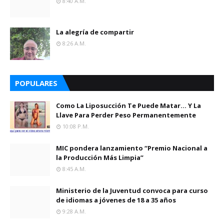
8:40 A.m.
La alegría de compartir
8:26 A.m.
POPULARES
Como La Liposucción Te Puede Matar… Y La
Llave Para Perder Peso Permanentemente
10:08 P.m.
MIC pondera lanzamiento “Premio Nacional a
la Producción Más Limpia”
8:45 A.m.
Ministerio de la Juventud convoca para curso
de idiomas a jóvenes de 18 a 35 años
9:28 A.m.