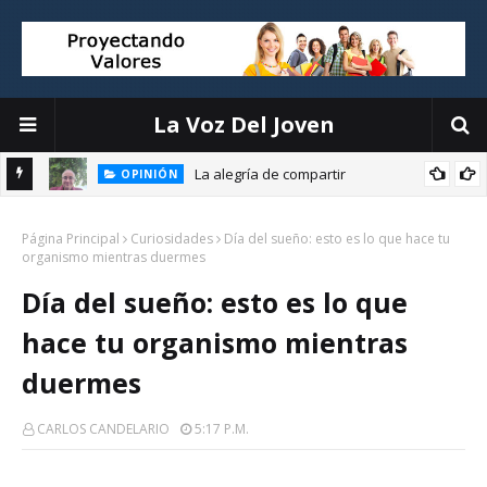
La Voz Del Joven
La alegría de compartir
OPINIÓN
E
Página Principal
Curiosidades
Día del sueño: esto es lo que hace tu
organismo mientras duermes
Día del sueño: esto es lo que
hace tu organismo mientras
duermes
CARLOS CANDELARIO
5:17 P.m.