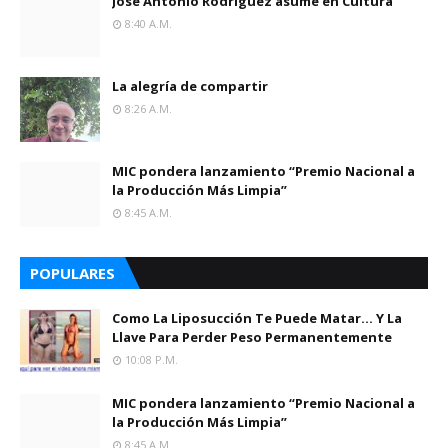
José Antonio Rodríguez asume en Cultura
8:40 A.m.
La alegría de compartir
8:26 A.m.
MIC pondera lanzamiento “Premio Nacional a
la Producción Más Limpia”
8:45 A.m.
POPULARES
Como La Liposucción Te Puede Matar… Y La
Llave Para Perder Peso Permanentemente
10:08 P.m.
MIC pondera lanzamiento “Premio Nacional a
la Producción Más Limpia”
8:45 A.m.