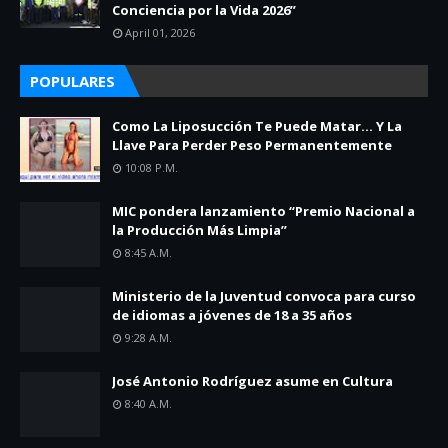
Conciencia por la Vida 2026”
April 01, 2026
POPULARES
Como La Liposucción Te Puede Matar… Y La
Llave Para Perder Peso Permanentemente
10:08 P.m.
MIC pondera lanzamiento “Premio Nacional a
la Producción Más Limpia”
8:45 A.m.
Ministerio de la Juventud convoca para curso
de idiomas a jóvenes de 18 a 35 años
9:28 A.m.
José Antonio Rodríguez asume en Cultura
8:40 A.m.