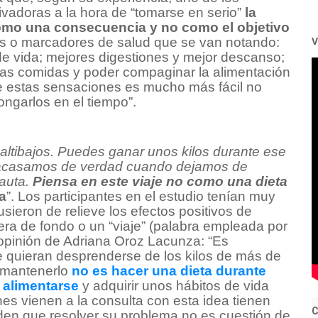
ivadoras a la hora de “tomarse en serio”
la
omo una consecuencia y no como el objetivo
V
es o marcadores de salud que se van notando:
 de vida; mejores digestiones y mejor descanso;
 las comidas y poder compaginar la alimentación
te estas sensaciones es mucho más fácil no
ngarlos en el tiempo”.
 altibajos. Puedes ganar unos kilos durante ese
 fracasamos de verdad cuando dejamos de
pauta.
Piensa en este viaje no como una dieta
a
”. Los participantes en el estudio tenían muy
pusieron de relieve los efectos positivos de
rera de fondo o un “viaje” (palabra empleada por
 opinión de Adriana Oroz Lacunza: “Es
e quieran desprenderse de los kilos de más de
y mantenerlo
no es hacer una dieta durante
 alimentarse
y adquirir unos hábitos de vida
es vienen a la consulta con esta idea tienen
C
nden que resolver su problema no es cuestión de