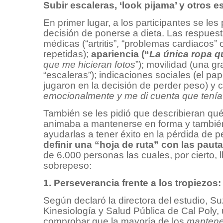
Subir escaleras, ‘look pijama’ y otros 
En primer lugar, a los participantes se les
decisión de ponerse a dieta. Las respues
médicas (“artritis”, “problemas cardiacos”
repetidas);
apariencia (“
La única ropa q
que me hicieran fotos
”); movilidad (una gr
“escaleras”); indicaciones sociales (el pa
jugaron en la decisión de perder peso) y 
emocionalmente y me di cuenta que tenía
También se les pidió que describieran qu
animaba a mantenerse en forma y también
ayudarlas a tener éxito en la pérdida de p
definir una “hoja de ruta” con las paut
de 6.000 personas las cuales, por cierto,
sobrepeso:
1. Perseverancia frente a los tropiezos
Según declaró la directora del estudio, 
Kinesiología y Salud Pública de Cal Poly,
comprobar que la mayoría de los
mantene