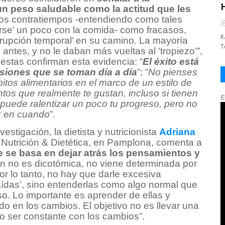
 peso saludable como la actitud que les
los contratiempos -entendiendo como tales
rse’ un poco con la comida- como fracasos,
R
rrupción temporal’ en su camino. La mayoría
T
antes, y no le daban más vueltas al ‘tropiezo’”,
estas confirman esta evidencia: “
El éxito está
iones que se toman día a día
”; “
No pienses
itos alimentarios en el marco de un estilo de
tos que realmente te gustan, incluso si tienen
E
puede ralentizar un poco tu progreso, pero no
z en cuando
”.
estigación, la dietista y nutricionista
Adriana
z Nutrición & Dietética, en Pamplona, comenta a
e se basa en dejar atrás los pensamientos y
ón no es dicotómica, no viene determinada por
or lo tanto, no hay que darle excesiva
caídas’, sino entenderlas como algo normal que
o. Lo importante es aprender de ellas y
do en los cambios. El objetivo no es llevar una
no ser constante con los cambios”.