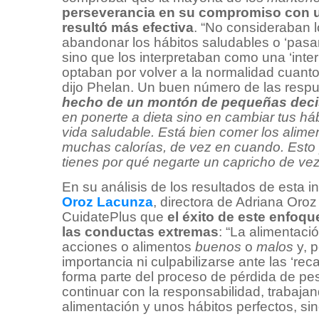
perseverancia en su compromiso con un
resultó más efectiva
. “No consideraban 
abandonar los hábitos saludables o ‘pasa
sino que los interpretaban como una ‘inte
optaban por volver a la normalidad cuanto 
dijo Phelan. Un buen número de las respu
hecho de un montón de pequeñas decis
en ponerte a dieta sino en cambiar tus háb
vida saludable. Está bien comer los alimen
muchas calorías, de vez en cuando. Esto 
tienes por qué negarte un capricho de ve
En su análisis de los resultados de esta inv
Oroz Lacunza
, directora de Adriana Oro
CuidatePlus que
el éxito de este enfoqu
las conductas extremas
: “La alimentaci
acciones o alimentos
buenos
o
malos
y, p
importancia ni culpabilizarse ante las ‘re
forma parte del proceso de pérdida de pes
continuar con la responsabilidad, trabajan
alimentación y unos hábitos perfectos, si