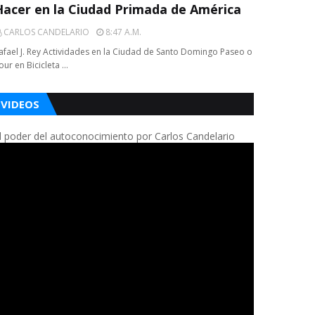
Hacer en la Ciudad Primada de América
CARLOS CANDELARIO
8:47 A.m.
afael J. Rey Actividades en la Ciudad de Santo Domingo Paseo o
our en Bicicleta …
VIDEOS
l poder del autoconocimiento por Carlos Candelario