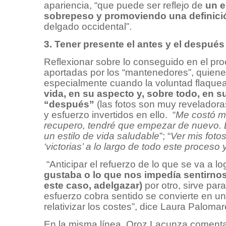
apariencia, “que puede ser reflejo de
un e
sobrepeso y promoviendo una definición
delgado occidental”.
3. Tener presente el antes y el despué
Reflexionar sobre lo conseguido en el pro
aportadas por los “mantenedores”, quiene
especialmente cuando la voluntad flaquea
vida, en su aspecto y, sobre todo, en s
“después”
(las fotos son muy reveladora
y esfuerzo invertidos en ello. “
Me costó mu
recupero, tendré que empezar de nuevo. E
un estilo de vida saludable
”; “
Ver mis foto
‘victorias’ a lo largo de todo este proces
“Anticipar el refuerzo de lo que se va a lo
gustaba o lo que nos impedía sentirno
este caso, adelgazar)
por otro, sirve par
esfuerzo cobra sentido se convierte en un
relativizar los costes”, dice Laura Paloma
En la misma línea, Oroz Lacunza comenta