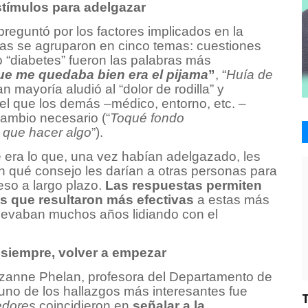
estímulos para adelgazar
 preguntó por los factores implicados en la
tas se agruparon en cinco temas: cuestiones
 o “diabetes” fueron las palabras más
ue me quedaba bien era el pijama
”
, “
Huía de
an mayoría aludió al “dolor de rodilla” y
pel que los demás –médico, entorno, etc. –
cambio necesario (“
Toqué fondo
 que hacer algo
”).
é era lo que, una vez habían adelgazado, les
 qué consejo les darían a otras personas para
eso a largo plazo.
Las respuestas permiten
as que resultaron más efectivas
a estas más
 llevaban muchos años lidiando con el
: siempre, volver a empezar
Suzanne Phelan, profesora del Departamento de
 uno de los hallazgos más interesantes fue
dores
coincidieron en
señalar a la