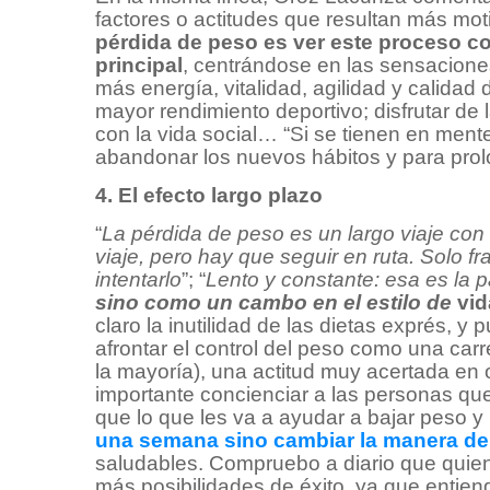
factores o actitudes que resultan más mot
pérdida de peso es ver este proceso c
principal
, centrándose en las sensacion
más energía, vitalidad, agilidad y calidad
mayor rendimiento deportivo; disfrutar de
con la vida social… “Si se tienen en men
abandonar los nuevos hábitos y para prolo
4. El efecto largo plazo
“
La pérdida de peso es un largo viaje con
viaje, pero hay que seguir en ruta. Solo
intentarlo
”; “
Lento y constante: esa es la 
sino como un cambo en el estilo de
vid
claro la inutilidad de las dietas exprés, y 
afrontar el control del peso como una car
la mayoría), una actitud muy acertada en
importante concienciar a las personas qu
que lo que les va a ayudar a bajar peso 
una semana sino cambiar la manera de
saludables. Compruebo a diario que quien
más posibilidades de éxito, ya que entie