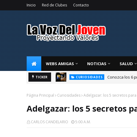
Inicio
Red de Clubes
Contacto
WEBS AMIGAS
NOTICIAS
SALUD
Conozca los 6 p
TICKER
CURIOSIDADES
Página Principal
Curiosidades
Adelgazar: los 5 secretos par
Adelgazar: los 5 secretos 
CARLOS CANDELARIO
5:00 A.m.