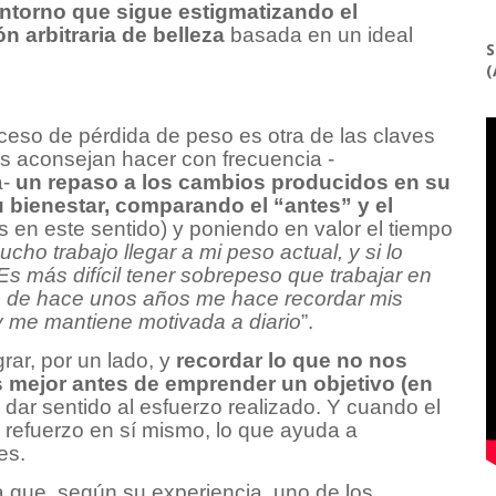
ntorno que sigue estigmatizando el
 arbitraria de belleza
basada en un ideal
S
(
s
ceso de pérdida de peso es otra de las claves
s aconsejan hacer con frecuencia -
-
un repaso a los cambios producidos en su
u bienestar, comparando el “antes” y el
s en este sentido) y poniendo en valor el tiempo
cho trabajo llegar a mi peso actual, y si lo
s más difícil tener sobrepeso que trabajar en
s de hace unos años me hace recordar mis
o y me mantiene motivada a diario
”.
grar, por un lado, y
recordar lo que no nos
s mejor antes de emprender un objetivo (en
a dar sentido al esfuerzo realizado. Y cuando el
 refuerzo en sí mismo, lo que ayuda a
res.
 que, según su experiencia, uno de los