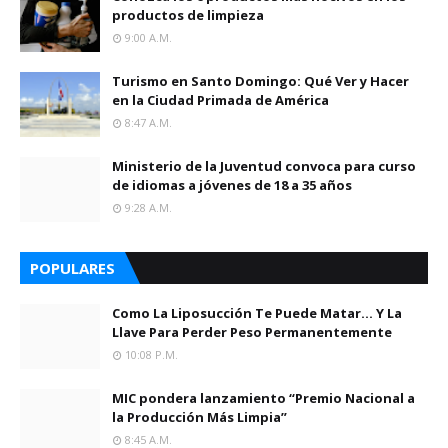
productos de limpieza
9:00 A.m.
Turismo en Santo Domingo: Qué Ver y Hacer
en la Ciudad Primada de América
8:47 A.m.
Ministerio de la Juventud convoca para curso
de idiomas a jóvenes de 18 a 35 años
9:28 A.m.
POPULARES
Como La Liposucción Te Puede Matar… Y La
Llave Para Perder Peso Permanentemente
10:08 P.m.
MIC pondera lanzamiento “Premio Nacional a
la Producción Más Limpia”
8:45 A.m.