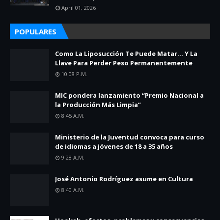
April 01, 2026
POPULARES
Como La Liposucción Te Puede Matar… Y La
Llave Para Perder Peso Permanentemente
10:08 P.m.
MIC pondera lanzamiento “Premio Nacional a
la Producción Más Limpia”
8:45 A.m.
Ministerio de la Juventud convoca para curso
de idiomas a jóvenes de 18 a 35 años
9:28 A.m.
José Antonio Rodríguez asume en Cultura
8:40 A.m.