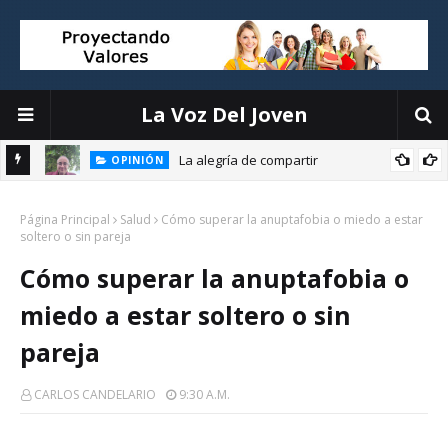
La Voz Del Joven
La alegría de compartir
OPINIÓN
E
Página Principal
Salud
Cómo superar la anuptafobia o miedo a estar
soltero o sin pareja
Cómo superar la anuptafobia o
miedo a estar soltero o sin
pareja
CARLOS CANDELARIO
9:30 A.m.