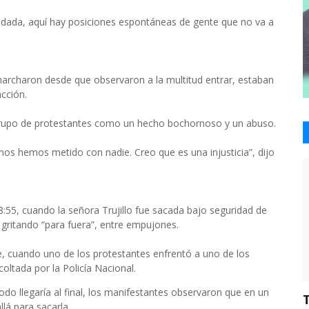
ndada, aquí hay posiciones espontáneas de gente que no va a
marcharon desde que observaron a la multitud entrar, estaban
acción.
 del grupo de protestantes como un hecho bochornoso y un abuso.
s hemos metido con nadie. Creo que es una injusticia”, dijo
:55, cuando la señora Trujillo fue sacada bajo seguridad de
n gritando “para fuera”, entre empujones.
e, cuando uno de los protestantes enfrentó a uno de los
coltada por la Policía Nacional.
odo llegaría al final, los manifestantes observaron que en un
llá para sacarla.