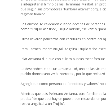
a interpretar el himno de las Hermanas Mirabal, en protes
que según sus promotores “tumbará altares” porque ci
régimen tiránico.
Los ánimos se caldearon cuando decenas de personas ent
como “Trujillo asesino”, Trujillo ladrón”, “se van” y “par
Otros llevaron pancartas con escrituras en contra del aj
Para Carmen Imbert Brugal, Angelita Trujillo y “los esc
Pilar Amiama dijo que con el libro buscan “herir familias 
La descendiente de Luis Amiama Tió, una de las víctima
pueblo dominicano vivió “horrores”, por lo que rechazó l
Agregó que como persona de “principios y valores” no pue
Mientras que Luis Pellerano Amiama, otro familiar de las
prueba “de que aquí hay un pueblo que recuerda, un pue
rostro angelical a un Trujillo”.