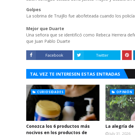
Golpes
La sobrina de Truijllo fue abofeteada cuando los policía
Mejor que Duarte
Una señora que se identificó como Rebeca Herrera defe
que Juan Pablo Duarte
Facebook
Twitter
TAL VEZ TE INTERESEN ESTAS ENTRADAS
CURIOSIDADES
OPINIÓN
Conozca los 6 productos más
La alegría de
nocivos en los productos de
July 31, 2026