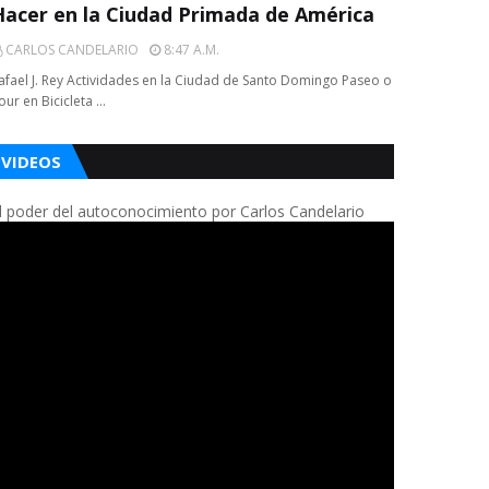
Hacer en la Ciudad Primada de América
CARLOS CANDELARIO
8:47 A.m.
afael J. Rey Actividades en la Ciudad de Santo Domingo Paseo o
our en Bicicleta …
VIDEOS
l poder del autoconocimiento por Carlos Candelario