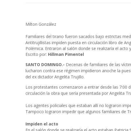
Milton González
Familiares del tirano fueron sacados bajo estrictas me
Antitrujillistas impiden puesta en circulación libro de Ang
Polémica. Entraron al salón donde se realizaría el acto
Escrito por:
Hillman Pimentel
SANTO DOMINGO.-
Decenas de familiares de las víctim
lucharon contra ese régimen impidieron anoche la puesta e
del ex dictador Angelita Trujillo.
Los protestantes comenzaron a entrar desde las 7:00 d
circulación la obra que sería presentada por Angelita Tr
Los agentes policiales que estaban allí no lograron impe
Tampoco lograron impedir que algunos familiares de Tr
Impiden el acto
En el salón donde se realizaría el acto estaban Patric