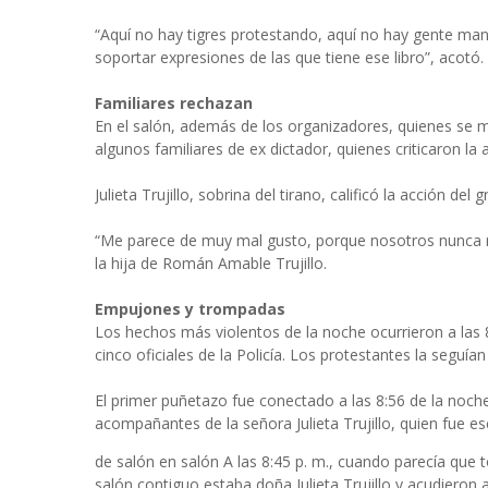
“Aquí no hay tigres protestando, aquí no hay gente ma
soportar expresiones de las que tiene ese libro”, acotó.
Familiares rechazan
En el salón, además de los organizadores, quienes se 
algunos familiares de ex dictador, quienes criticaron la 
Julieta Trujillo, sobrina del tirano, calificó la acción
“Me parece de muy mal gusto, porque nosotros nunca no
la hija de Román Amable Trujillo.
Empujones y trompadas
Los hechos más violentos de la noche ocurrieron a las 8
cinco oficiales de la Policía. Los protestantes la seguía
El primer puñetazo fue conectado a las 8:56 de la noch
acompañantes de la señora Julieta Trujillo, quien fue es
de salón en salón A las 8:45 p. m., cuando parecía que t
salón contiguo estaba doña Julieta Trujillo y acudieron a