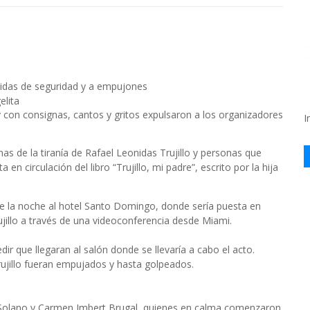
didas de seguridad y a empujones
elita
 y con consignas, cantos y gritos expulsaron a los organizadores
I
as de la tiranía de Rafael Leonidas Trujillo y personas que
n circulación del libro “Trujillo, mi padre”, escrito por la hija
e la noche al hotel Santo Domingo, donde sería puesta en
ujillo a través de una videoconferencia desde Miami.
dir que llegaran al salón donde se llevaría a cabo el acto.
ujillo fueran empujados y hasta golpeados.
ia Solano y Carmen Imbert Brugal, quienes en calma comenzaron