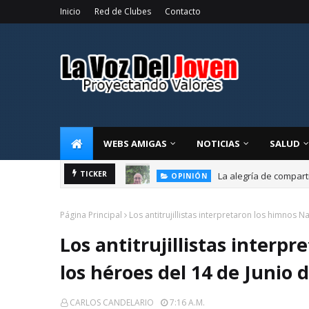
Inicio
Red de Clubes
Contacto
WEBS AMIGAS
NOTICIAS
SALUD
La alegría de compart
TICKER
OPINIÓN
Página Principal
Los antitrujillistas interpretaron los himnos 
Los antitrujillistas interp
los héroes del 14 de Junio 
CARLOS CANDELARIO
7:16 A.m.