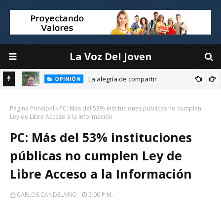
La Voz Del Joven
La alegría de compartir
OPINIÓN
EDUCACIÓN
El liderazgo directivo: la clave para transformar la educación
Página Principal
PC: Más del 53% instituciones públicas no cumplen
Ley de Libre Acceso a la Información
PC: Más del 53% instituciones
públicas no cumplen Ley de
Libre Acceso a la Información
CARLOS CANDELARIO
5:00 P.m.