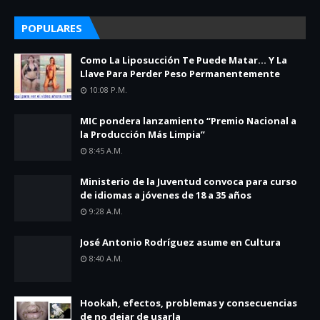
POPULARES
Como La Liposucción Te Puede Matar… Y La
Llave Para Perder Peso Permanentemente
10:08 P.m.
MIC pondera lanzamiento “Premio Nacional a
la Producción Más Limpia”
8:45 A.m.
Ministerio de la Juventud convoca para curso
de idiomas a jóvenes de 18 a 35 años
9:28 A.m.
José Antonio Rodríguez asume en Cultura
8:40 A.m.
Hookah, efectos, problemas y consecuencias
de no dejar de usarla