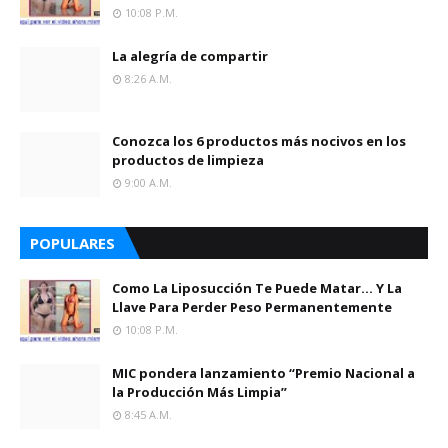
10:08 P.m.
La alegría de compartir
8:26 A.m.
Conozca los 6 productos más nocivos en los
productos de limpieza
9:00 A.m.
POPULARES
Como La Liposucción Te Puede Matar… Y La
Llave Para Perder Peso Permanentemente
10:08 P.m.
MIC pondera lanzamiento “Premio Nacional a
la Producción Más Limpia”
8:45 A.m.