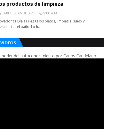
los productos de limpieza
CARLOS CANDELARIO
9:00 A.m.
ovadonga Día z Friegas los platos, limpias el suelo y
esinfectas el baño. Lo h…
VIDEOS
l poder del autoconocimiento por Carlos Candelario