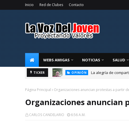
Inicio
Red de Clubes
Contacto
WEBS AMIGAS
NOTICIAS
SALUD
La alegría de compart
TICKER
OPINIÓN
Página Principal
Organizaciones anuncian protestas a partir de
Organizaciones anuncian pr
CARLOS CANDELARIO
6:56 A.m.