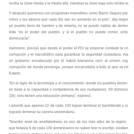
reciba la clase media y la media alta, mientras la clase baja solo recibe el 4%
Y después queremos con programas inservibles como Barrio Seguro para eli
robos y los atracos que cada día van en aumento en el país”, dijo.Argume
un pueblo lleno de hambre y de miseria, no se puede hablar de democrac
ésta “es el poder del pueblo, y si el pueblo no puede comer, entonc
democracia”.
Asimismo, precisó que desde el poder el PDI se propone combatir la crimin
corrupción y el narcotráfico para garantizar la seguridad ciudadana. Aseg
un gobierno encabezado por él habrá tolerancia cero al crimen organi
corrupción de donde provenga, porque encarcelaría a todo el que se robe 
Estado.
“En el siglo de la tecnología y el conocimiento, donde los pueblos tienen qu
en base a la capacidad y competencia de sus ciudadanos, 60 dominicano
100, solo tienen una educación primaria”, expresó.
Lamentó que apenas 22 de cada 100 logran terminar el bachillerato y solo
logrado terminar su carrera universitaria.
“Nuestro nivel de analfabetismo es uno de los más altos de la región, es
que todavía 9 de cada 100 dominicanos no saben leer ni escribir, existiendo