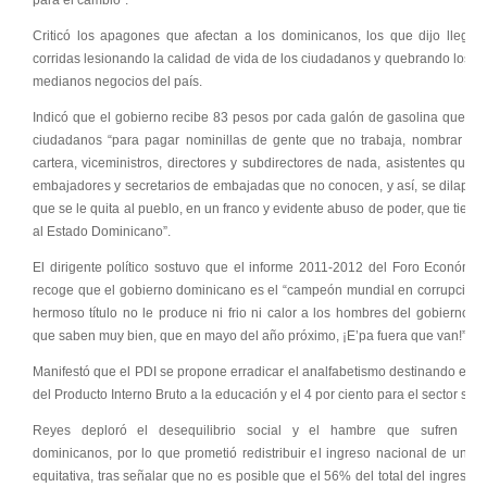
para el cambio”.
Criticó los apagones que afectan a los dominicanos, los que dijo llegan
corridas lesionando la calidad de vida de los ciudadanos y quebrando los 
medianos negocios del país.
Indicó que el gobierno recibe 83 pesos por cada galón de gasolina que co
ciudadanos “para pagar nominillas de gente que no trabaja, nombrar Mini
cartera, viceministros, directores y subdirectores de nada, asistentes que n
embajadores y secretarios de embajadas que no conocen, y así, se dilapida
que se le quita al pueblo, en un franco y evidente abuso de poder, que tien
al Estado Dominicano”.
El dirigente político sostuvo que el informe 2011-2012 del Foro Económic
recoge que el gobierno dominicano es el “campeón mundial en corrupción, 
hermoso título no le produce ni frio ni calor a los hombres del gobierno, 
que saben muy bien, que en mayo del año próximo, ¡E’pa fuera que van!”.
Manifestó que el PDI se propone erradicar el analfabetismo destinando el 6 
del Producto Interno Bruto a la educación y el 4 por ciento para el sector salu
Reyes deploró el desequilibrio social y el hambre que sufren mil
dominicanos, por lo que prometió redistribuir el ingreso nacional de una
equitativa, tras señalar que no es posible que el 56% del total del ingreso n