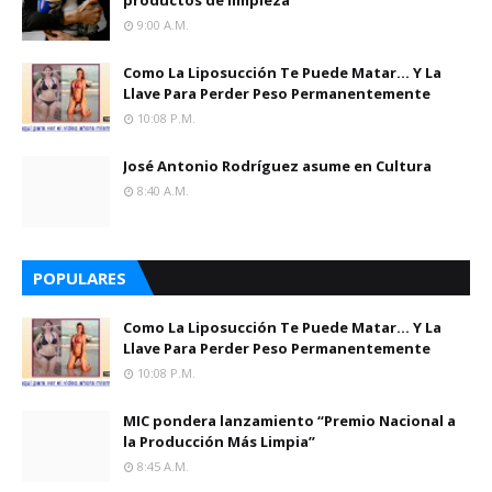
productos de limpieza
9:00 A.m.
Como La Liposucción Te Puede Matar… Y La
Llave Para Perder Peso Permanentemente
10:08 P.m.
José Antonio Rodríguez asume en Cultura
8:40 A.m.
POPULARES
Como La Liposucción Te Puede Matar… Y La
Llave Para Perder Peso Permanentemente
10:08 P.m.
MIC pondera lanzamiento “Premio Nacional a
la Producción Más Limpia”
8:45 A.m.