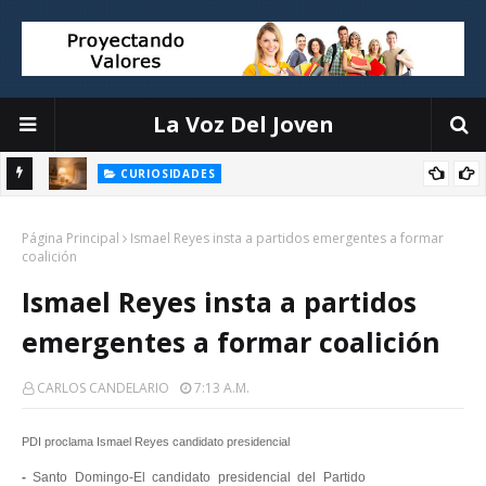
La Voz Del Joven
CURIOSIDADES
Objetos que interrumpen tu sueño y cómo organizarlos sin
la
Página Principal
complicaciones
Ismael Reyes insta a partidos emergentes a formar
coalición
Ismael Reyes insta a partidos
emergentes a formar coalición
CARLOS CANDELARIO
7:13 A.m.
PDI proclama Ismael Reyes candidato presidencial
-
Santo Domingo-El candidato presidencial del Partido