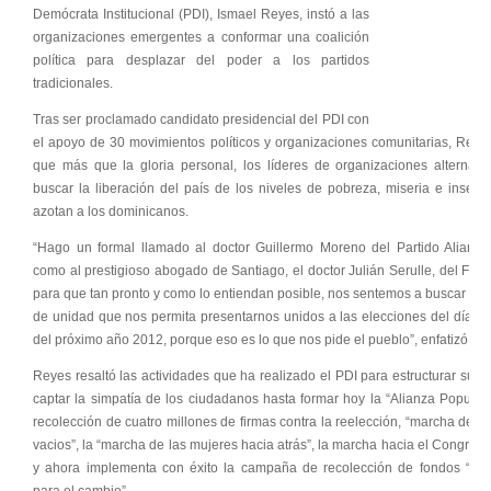
Demócrata Institucional (PDI), Ismael Reyes, instó a las
organizaciones emergentes a conformar una coalición
política para desplazar del poder a los partidos
tradicionales.
Tras ser proclamado candidato presidencial del PDI con
el apoyo de 30 movimientos políticos y organizaciones comunitarias, Reye
que más que la gloria personal, los líderes de organizaciones alternati
buscar la liberación del país de los niveles de pobreza, miseria e inseg
azotan a los dominicanos.
“Hago un formal llamado al doctor Guillermo Moreno del Partido Alianza 
como al prestigioso abogado de Santiago, el doctor Julián Serulle, del Fren
para que tan pronto y como lo entiendan posible, nos sentemos a buscar al
de unidad que nos permita presentarnos unidos a las elecciones del día 2
del próximo año 2012, porque eso es lo que nos pide el pueblo”, enfatizó.
Reyes resaltó las actividades que ha realizado el PDI para estructurar su di
captar la simpatía de los ciudadanos hasta formar hoy la “Alianza Popular
recolección de cuatro millones de firmas contra la reelección, “marcha de los
vacios”, la “marcha de las mujeres hacia atrás”, la marcha hacia el Congres
y ahora implementa con éxito la campaña de recolección de fondos “u