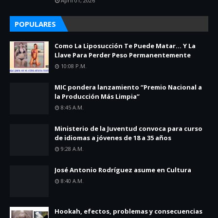
April 01, 2026
POPULARES
Como La Liposucción Te Puede Matar… Y La
Llave Para Perder Peso Permanentemente
10:08 P.m.
MIC pondera lanzamiento “Premio Nacional a
la Producción Más Limpia”
8:45 A.m.
Ministerio de la Juventud convoca para curso
de idiomas a jóvenes de 18 a 35 años
9:28 A.m.
José Antonio Rodríguez asume en Cultura
8:40 A.m.
Hookah, efectos, problemas y consecuencias