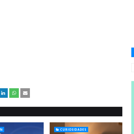
rojo en el calendario
s, además de que su
 pensamiento, pues la
 y trate con libertad
cular a la comunidad
, a entrar en reflexión
poder de su voto, pues
cesitan tener para un
tan su fe y lo invitó a
isitando en la Web
ÓN
CURIOSIDADES