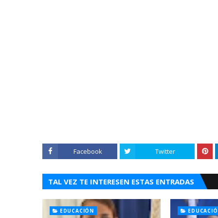
efectuar matrimonios con efecto legal civil, que haya un día 
dominicano dedicado a la comunidad protestante del paí
discurso ha hecho importantes aportes a la libre difusión del
sociedad dominicana en su conjunto ha perdido hoy el miedo
temas religiosos, lo que antes de él generaba miedo.
Hizo un llamado a todos los ciudadanos del país y en parti
cristiana que defiende y orienta con su discurso político y cívico
en esta semana santa y con ello meditar bien que harán con el 
con él pueden elevar la calidad espiritual y pacífica que ne
encuentro con Dios y los valores patrióticos y cristianos que sopor
mantenerse actualizado con su orientación política, v
www.unvotoporlapaz.com
Facebook
Twitter
TAL VEZ TE INTERESEN ESTAS ENTRADAS
EDUCACIÓN
EDUCACI