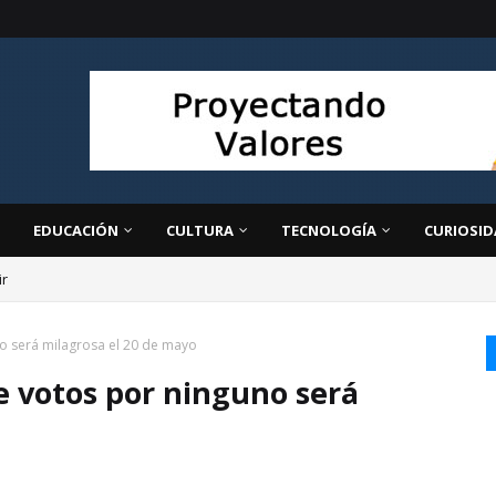
EDUCACIÓN
CULTURA
TECNOLOGÍA
CURIOSID
ir
ivo: la clave para transformar la educación
o será milagrosa el 20 de mayo
e votos por ninguno será