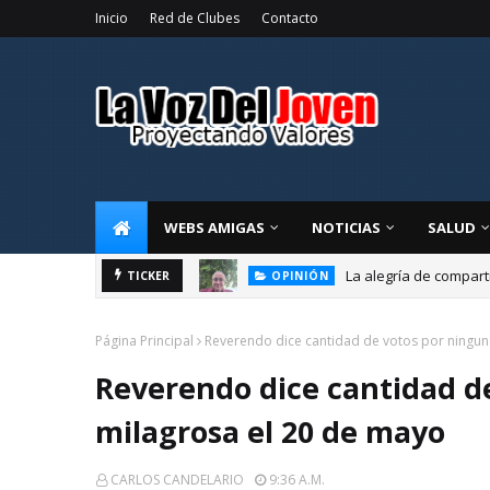
Inicio
Red de Clubes
Contacto
WEBS AMIGAS
NOTICIAS
SALUD
La alegría de compart
OPINIÓN
TICKER
El liderazgo direct
EDUCACIÓN
Página Principal
Reverendo dice cantidad de votos por ningun
Reverendo dice cantidad d
milagrosa el 20 de mayo
CARLOS CANDELARIO
9:36 A.m.