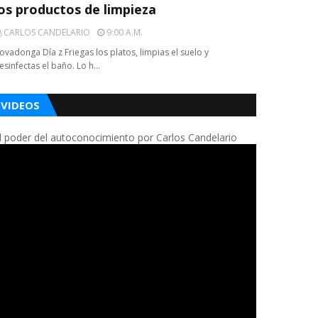
los productos de limpieza
CARLOS CANDELARIO
9:00 A.m.
ovadonga Día z Friegas los platos, limpias el suelo y
esinfectas el baño. Lo h…
VIDEOS
l poder del autoconocimiento por Carlos Candelario