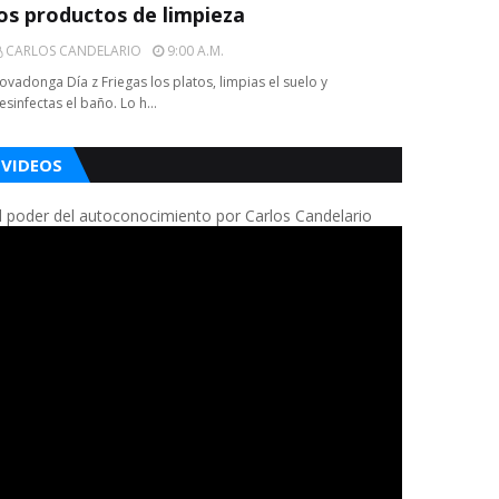
los productos de limpieza
CARLOS CANDELARIO
9:00 A.m.
ovadonga Día z Friegas los platos, limpias el suelo y
esinfectas el baño. Lo h…
VIDEOS
l poder del autoconocimiento por Carlos Candelario