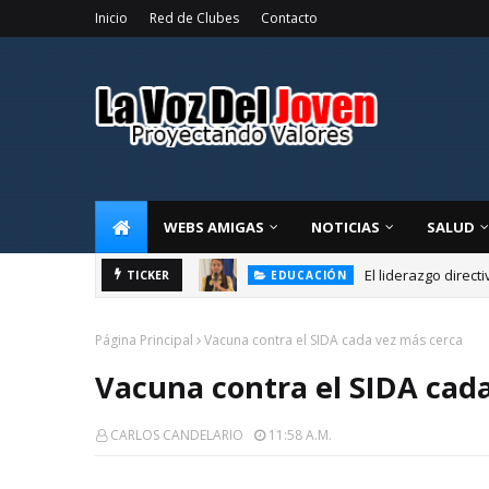
Inicio
Red de Clubes
Contacto
WEBS AMIGAS
NOTICIAS
SALUD
El liderazgo direct
TICKER
EDUCACIÓN
Página Principal
Vacuna contra el SIDA cada vez más cerca
Vacuna contra el SIDA cad
CARLOS CANDELARIO
11:58 A.m.