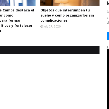
De Camps destaca el
Objetos que interrumpen tu
ar como
sueño y cómo organizarlos sin
C
para formar
complicaciones
d
íticos y fortalecer
July 27, 2026
a
E