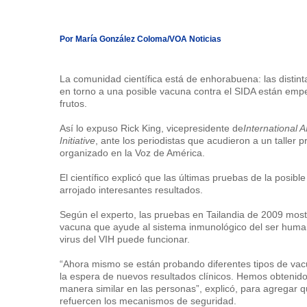
Por María González Coloma/VOA Noticias
L
a comunidad científica está de enhorabuena: las distint
en torno a una posible vacuna contra el SIDA están emp
frutos.
Así lo expuso Rick King, vicepresidente de
International 
Initiative
, ante los periodistas que acudieron a un taller p
organizado en la Voz de América.
El científico explicó que las últimas pruebas de la posib
arrojado interesantes resultados.
Según el experto, las pruebas en Tailandia de 2009 mos
vacuna que ayude al sistema inmunológico del ser human
virus del VIH puede funcionar.
“Ahora mismo se están probando diferentes tipos de va
la espera de nuevos resultados clínicos. Hemos obtenid
manera similar en las personas”, explicó, para agregar 
refuercen los mecanismos de seguridad.