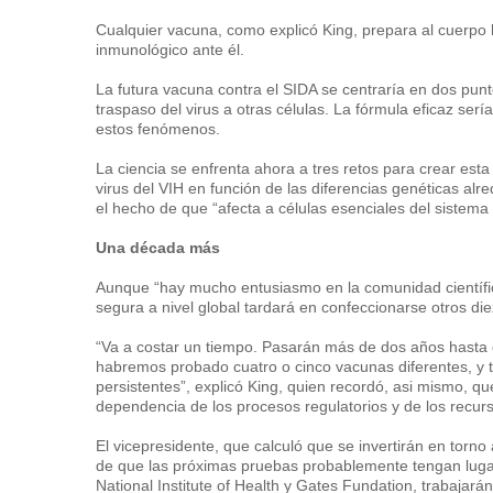
Cualquier vacuna, como explicó King, prepara al cuerpo 
inmunológico ante él.
La futura vacuna contra el SIDA se centraría en dos punto
traspaso del virus a otras células. La fórmula eficaz ser
estos fenómenos.
La ciencia se enfrenta ahora a tres retos para crear esta
virus del VIH en función de las diferencias genéticas alr
el hecho de que “afecta a células esenciales del sistema
Una década más
Aunque “hay mucho entusiasmo en la comunidad científic
segura a nivel global tardará en confeccionarse otros di
“Va a costar un tiempo. Pasarán más de dos años hasta 
habremos probado cuatro o cinco vacunas diferentes, y
persistentes”, explicó King, quien recordó, asi mismo, 
dependencia de los procesos regulatorios y de los recurso
El vicepresidente, que calculó que se invertirán en torno
de que las próximas pruebas probablemente tengan lugar 
National Institute of Health y Gates Fundation, trabajará