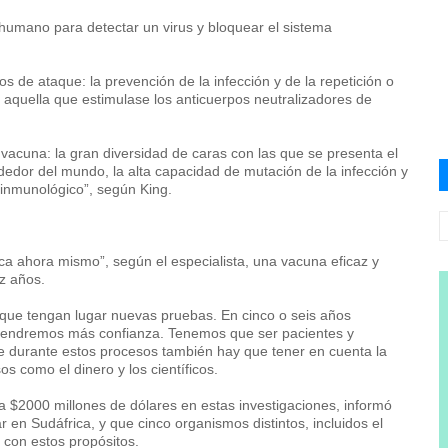
humano para detectar un virus y bloquear el sistema
s de ataque: la prevención de la infección y de la repetición o
ía aquella que estimulase los anticuerpos neutralizadores de
 vacuna: la gran diversidad de caras con las que se presenta el
ededor del mundo, la alta capacidad de mutación de la infección y
 inmunológico”, según King.
a ahora mismo”, según el especialista, una vacuna eficaz y
ez años.
que tengan lugar nuevas pruebas. En cinco o seis años
 tendremos más confianza. Tenemos que ser pacientes y
que durante estos procesos también hay que tener en cuenta la
s como el dinero y los científicos.
 a $2000 millones de dólares en estas investigaciones, informó
en Sudáfrica, y que cinco organismos distintos, incluidos el
n con estos propósitos.