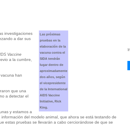
as investigaciones
Las próximas
ezando a dar sus
pruebas en la
elaboración de la
I
vacuna contra el
AIDS Vaccine
SIDA tendrán
revio a la cumbre,
lugar dentro de
aproximadamente
le vacuna han
dos años, según
el vicepresidente
de la International
traron que una
AIDS Vaccine
o a detectar el
Initiative, Rick
King.
cunas y estamos a
o información del modelo animal, que ahora se está testando de
que estas pruebas se llevarán a cabo cerciorándose de que se