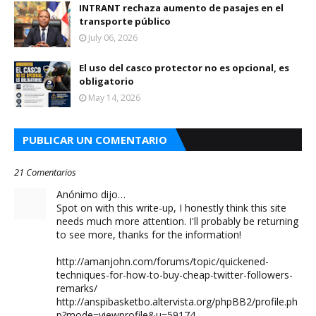
INTRANT rechaza aumento de pasajes en el
transporte público
July 06, 2026
El uso del casco protector no es opcional, es
obligatorio
May 14, 2026
PUBLICAR UN COMENTARIO
21 Comentarios
Anónimo dijo…
Spot on with this write-up, I honestly think this site
needs much more attention. I'll probably be returning
to see more, thanks for the information!
http://amanjohn.com/forums/topic/quickened-
techniques-for-how-to-buy-cheap-twitter-followers-
remarks/
http://anspibasketbo.altervista.org/phpBB2/profile.ph
p?mode=viewprofile&u=59174