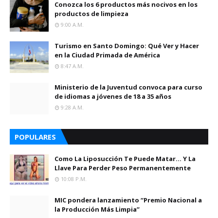
Conozca los 6 productos más nocivos en los
productos de limpieza
9:00 A.m.
Turismo en Santo Domingo: Qué Ver y Hacer
en la Ciudad Primada de América
8:47 A.m.
Ministerio de la Juventud convoca para curso
de idiomas a jóvenes de 18 a 35 años
9:28 A.m.
POPULARES
Como La Liposucción Te Puede Matar… Y La
Llave Para Perder Peso Permanentemente
10:08 P.m.
MIC pondera lanzamiento “Premio Nacional a
la Producción Más Limpia”