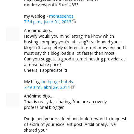
mode=viewprofile&u=14833
my weblog -
montesenos
7:34 p.m., junio 01, 2013
Anónimo dijo…
Howdy would you mind letting me know which
hosting company you're utilizing? I've loaded your
blog in 3 completely different internet browsers and I
must say this blog loads a lot faster then most.
Can you suggest a good internet hosting provider at
a reasonable price?
Cheers, I appreciate it!
My blog;
bethpage hotels
7:49 a.m., abril 29, 2014
Anónimo dijo…
That is really fascinating, You are an overly
professional blogger.
I've joined your rss feed and look forward to in quest
of extra of your excellent post. Additionally, I've
shared your