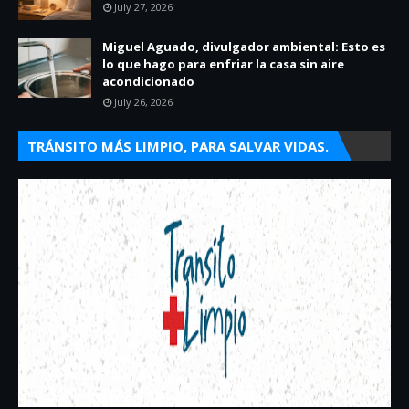
July 27, 2026
Miguel Aguado, divulgador ambiental: Esto es
lo que hago para enfriar la casa sin aire
acondicionado
July 26, 2026
TRÁNSITO MÁS LIMPIO, PARA SALVAR VIDAS.