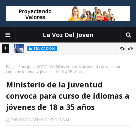
La Voz Del Joven
EDUCACIÓN
ión
Luis Miguel De Camps destaca el debate escolar como
Página Principal
herramienta para formar ciudadanos críticos y fortalecer la
NOTICIAS
Ministerio de la Juventud convoca para
curso de idiomas a jóvenes de 18 a 35 años
democracia
Ministerio de la Juventud
convoca para curso de idiomas a
jóvenes de 18 a 35 años
CARLOS CANDELARIO
9:28 A.m.