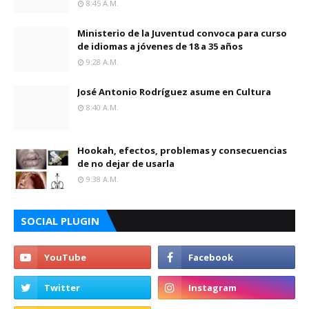
8:45 A.m.
Ministerio de la Juventud convoca para curso
de idiomas a jóvenes de 18 a 35 años
9:28 A.m.
José Antonio Rodríguez asume en Cultura
8:40 A.m.
Hookah, efectos, problemas y consecuencias
de no dejar de usarla
9:38 A.m.
SOCIAL PLUGIN