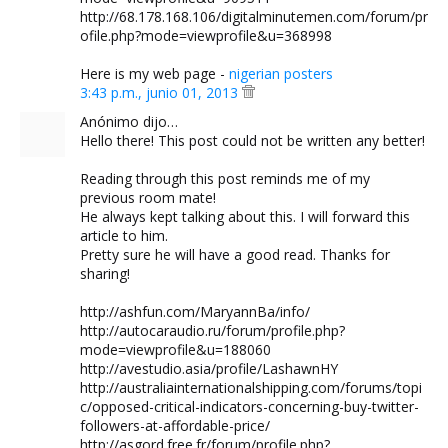
http://68.178.168.106/digitalminutemen.com/forum/pr
ofile.php?mode=viewprofile&u=368998
Here is my web page -
nigerian posters
3:43 p.m., junio 01, 2013
Anónimo dijo…
Hello there! This post could not be written any better!
Reading through this post reminds me of my
previous room mate!
He always kept talking about this. I will forward this
article to him.
Pretty sure he will have a good read. Thanks for
sharing!
http://ashfun.com/MaryannBa/info/
http://autocaraudio.ru/forum/profile.php?
mode=viewprofile&u=188060
http://avestudio.asia/profile/LashawnHY
http://australiainternationalshipping.com/forums/topi
c/opposed-critical-indicators-concerning-buy-twitter-
followers-at-affordable-price/
http://asgord.free.fr/forum/profile.php?