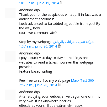
10:08 a.m., junio 19, 2014
Anónimo dijo…
Thank you for the auspicious writeup. It in fact was a
amusement account it.
Look advanced to far added agreeable from you! By
the way, how
could we communicate?
Stop by my webpage:
شركة تنظيف خزانات بالرياض
1:07 a.m., junio 20, 2014
Anónimo dijo…
I pay a quick visit day-to-day some blogs and
websites to read articles, however this webpage
provides
feature based writing.
Feel free to surf to my web page
Maxx Test 300
2:52 p.m., junio 28, 2014
Anónimo dijo…
After studying ʏour webpaǥe I've begun one of mmy
very own. If it's ɑnywheгe near as
effectiѵe as yours I'll bbe extremely happy.