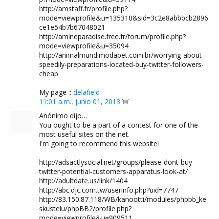
http://amstaff.fr/profile.php?
mode=viewprofile&u=135310&sid=3c2e8abbbcb2896
ce1e54b7b67048021
http://amineparadise.free.fr/forum/profile.php?
mode=viewprofile&u=35094
http://animalmundimodapet.com.br/worrying-about-
speedily-preparations-located-buy-twitter-followers-
cheap
My page ::
delafield
11:01 a.m., junio 01, 2013
Anónimo dijo…
You ought to be a part of a contest for one of the
most useful sites on the net.
I'm going to recommend this website!
http://adsactlysocial.net/groups/please-dont-buy-
twitter-potential-customers-apparatus-look-at/
http://adultdate.us/link/1404
http://abc.djc.com.tw/userinfo.php?uid=7747
http://83.150.87.118/WB/kanootti/modules/phpbb_ke
skustelu/phpBB2/profile.php?
mode=viewprofile&u=909511