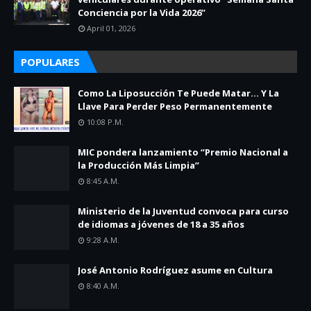
Conciencia por la Vida 2026”
April 01, 2026
POPULARES
Como La Liposucción Te Puede Matar… Y La
Llave Para Perder Peso Permanentemente
10:08 P.m.
MIC pondera lanzamiento “Premio Nacional a
la Producción Más Limpia”
8:45 A.m.
Ministerio de la Juventud convoca para curso
de idiomas a jóvenes de 18 a 35 años
9:28 A.m.
José Antonio Rodríguez asume en Cultura
8:40 A.m.