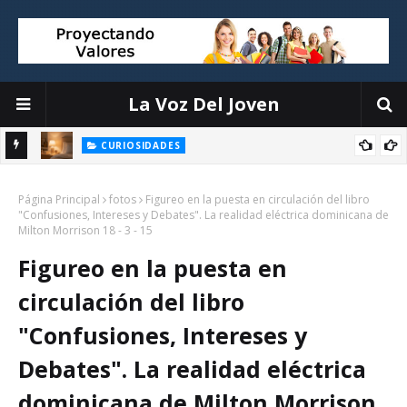
La Voz Del Joven
CURIOSIDADES
Objetos que interrumpen tu sueño y cómo organizarlos sin
la
Página Principal
complicaciones
fotos
Figureo en la puesta en circulación del libro
"Confusiones, Intereses y Debates". La realidad eléctrica dominicana de
Milton Morrison 18 - 3 - 15
Figureo en la puesta en
circulación del libro
"Confusiones, Intereses y
Debates". La realidad eléctrica
dominicana de Milton Morrison