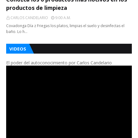
productos de limpieza
CARLOS CANDELARIO
9:00 A.m.
Covadonga Día z Friegas los platos, limpias el suelo y desinfectas el
baño. Lo h…
VIDEOS
El poder del autoconocimiento por Carlos Candelario