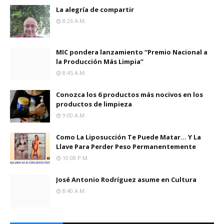
La alegría de compartir
8:26 A.m.
MIC pondera lanzamiento “Premio Nacional a
la Producción Más Limpia”
8:45 A.m.
Conozca los 6 productos más nocivos en los
productos de limpieza
9:00 A.m.
Como La Liposucción Te Puede Matar… Y La
Llave Para Perder Peso Permanentemente
10:08 P.m.
José Antonio Rodríguez asume en Cultura
8:40 A.m.