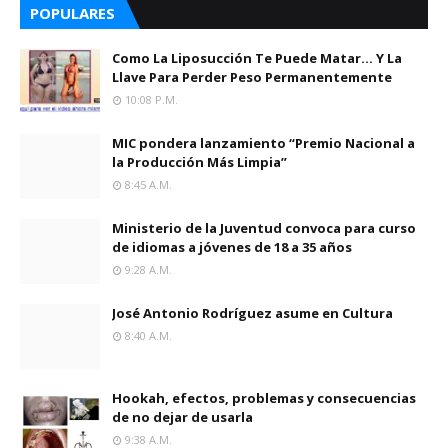
POPULARES
Como La Liposucción Te Puede Matar… Y La
Llave Para Perder Peso Permanentemente
10:08 P.m.
MIC pondera lanzamiento “Premio Nacional a
la Producción Más Limpia”
8:45 A.m.
Ministerio de la Juventud convoca para curso
de idiomas a jóvenes de 18 a 35 años
9:28 A.m.
José Antonio Rodríguez asume en Cultura
8:40 A.m.
Hookah, efectos, problemas y consecuencias
de no dejar de usarla
9:38 A.m.