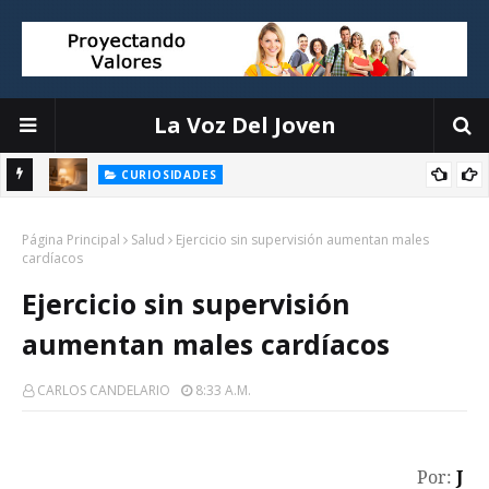
La Voz Del Joven
CURIOSIDADES
Objetos que interrumpen tu sueño y cómo organizarlos sin
la
Página Principal
complicaciones
Salud
Ejercicio sin supervisión aumentan males
cardíacos
Ejercicio sin supervisión
aumentan males cardíacos
CARLOS CANDELARIO
8:33 A.m.
Por:
J