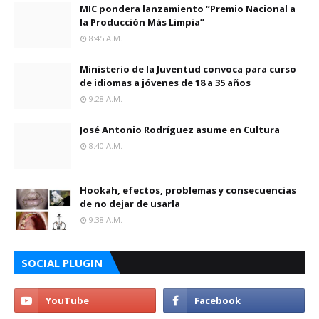
MIC pondera lanzamiento “Premio Nacional a
la Producción Más Limpia”
8:45 A.m.
Ministerio de la Juventud convoca para curso
de idiomas a jóvenes de 18 a 35 años
9:28 A.m.
José Antonio Rodríguez asume en Cultura
8:40 A.m.
Hookah, efectos, problemas y consecuencias
de no dejar de usarla
9:38 A.m.
SOCIAL PLUGIN