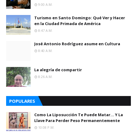
9:00 A.m.
Turismo en Santo Domingo: Qué Ver y Hacer
en la Ciudad Primada de América
8:47 A.m.
José Antonio Rodríguez asume en Cultura
8:40 A.m.
La alegría de compartir
8:26 A.m.
POPULARES
Como La Liposucción Te Puede Matar… Y La
Llave Para Perder Peso Permanentemente
10:08 P.m.