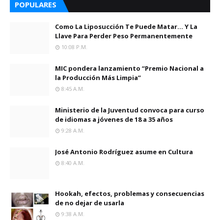
POPULARES
Como La Liposucción Te Puede Matar… Y La
Llave Para Perder Peso Permanentemente
10:08 P.m.
MIC pondera lanzamiento “Premio Nacional a
la Producción Más Limpia”
8:45 A.m.
Ministerio de la Juventud convoca para curso
de idiomas a jóvenes de 18 a 35 años
9:28 A.m.
José Antonio Rodríguez asume en Cultura
8:40 A.m.
Hookah, efectos, problemas y consecuencias
de no dejar de usarla
9:38 A.m.