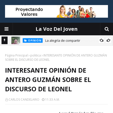
La Voz Del Joven
La alegría de compartir
OPINIÓN
E
Página Principal
politica
INTERESANTE OPINIÓN DE ANTERO GUZMÁN
SOBRE EL DISCURSO DE LEONEL
INTERESANTE OPINIÓN DE
ANTERO GUZMÁN SOBRE EL
DISCURSO DE LEONEL
CARLOS CANDELARIO
11:33 A.m.