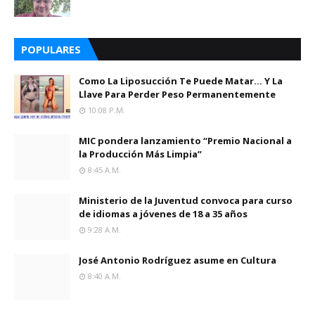
POPULARES
Como La Liposucción Te Puede Matar… Y La
Llave Para Perder Peso Permanentemente
10:08 P.m.
MIC pondera lanzamiento “Premio Nacional a
la Producción Más Limpia”
8:45 A.m.
Ministerio de la Juventud convoca para curso
de idiomas a jóvenes de 18 a 35 años
9:28 A.m.
José Antonio Rodríguez asume en Cultura
8:40 A.m.