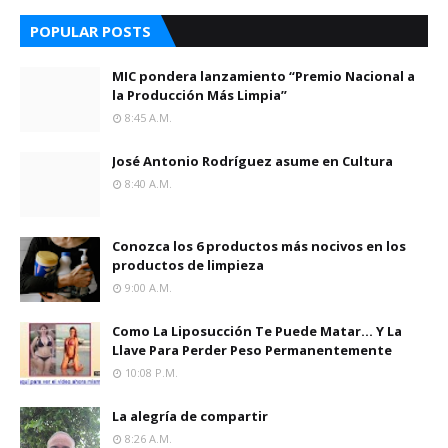
POPULAR POSTS
MIC pondera lanzamiento “Premio Nacional a
la Producción Más Limpia”
8:45 A.m.
José Antonio Rodríguez asume en Cultura
8:40 A.m.
Conozca los 6 productos más nocivos en los
productos de limpieza
9:00 A.m.
Como La Liposucción Te Puede Matar… Y La
Llave Para Perder Peso Permanentemente
10:08 P.m.
La alegría de compartir
8:26 A.m.