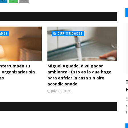
ADES
CURIOSIDADES
interrumpen tu
Miguel Aguado, divulgador
 organizarlos sin
ambiental: Esto es lo que hago
es
para enfriar la casa sin aire
acondicionado
July 26, 2026
R
T