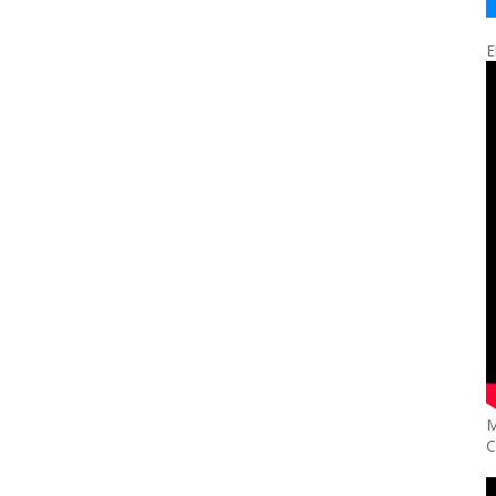
E
M
C