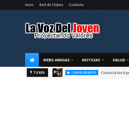
Inicio
Red de Clubes
Contacto
WEBS AMIGAS
NOTICIAS
SALUD
Conozca los 6 p
CURIOSIDADES
La alegría de compart
TICKER
OPINIÓN