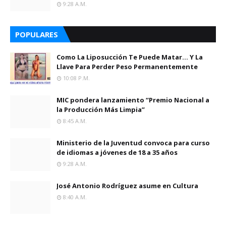
9:28 A.m.
POPULARES
Como La Liposucción Te Puede Matar… Y La
Llave Para Perder Peso Permanentemente
10:08 P.m.
MIC pondera lanzamiento “Premio Nacional a
la Producción Más Limpia”
8:45 A.m.
Ministerio de la Juventud convoca para curso
de idiomas a jóvenes de 18 a 35 años
9:28 A.m.
José Antonio Rodríguez asume en Cultura
8:40 A.m.