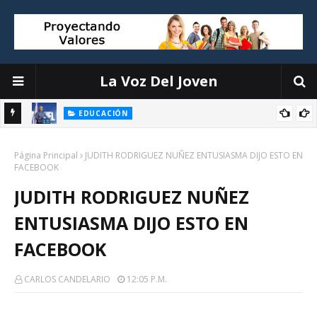
La Voz Del Joven
EDUCACIÓN
ión
Luis Miguel De Camps destaca el debate escolar como
Página Principal
herramienta para formar ciudadanos críticos y fortalecer la
JUDITH RODRIGUEZ NUÑEZ ENTUSIASMA DIJO ESTO EN
FACEBOOK
democracia
JUDITH RODRIGUEZ NUÑEZ
ENTUSIASMA DIJO ESTO EN
FACEBOOK
CARLOS CANDELARIO
12:05 P.m.