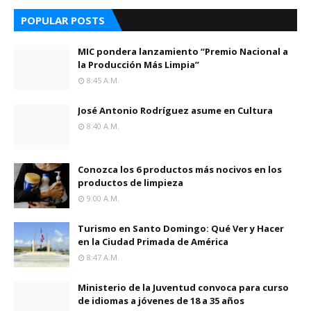
POPULAR POSTS
MIC pondera lanzamiento “Premio Nacional a
la Producción Más Limpia”
8:45 A.m.
José Antonio Rodríguez asume en Cultura
8:40 A.m.
Conozca los 6 productos más nocivos en los
productos de limpieza
9:00 A.m.
Turismo en Santo Domingo: Qué Ver y Hacer
en la Ciudad Primada de América
8:47 A.m.
Ministerio de la Juventud convoca para curso
de idiomas a jóvenes de 18 a 35 años