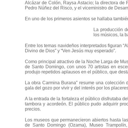
Alcázar de Colón, Raysa Astacio; la directora de P
Pedro Núñez del Risco, y el viceministro de Desarro
En uno de los primeros asientos se hallaba tambié
La producción d
los músicos, la b
Entre los temas navideños interpretados figuran “A
Divino de Dios” y “Ven Jesús muy esperado”.
Como principal atractivo de la Noche Larga de Mus
de Santo Domingo, con unos 70 artistas en esce
produjo repetidos aplausos en el público, que dest
La obra Carmina Burana” resume una colección 
gala del gozo por vivir y del interés por los placere
A la entrada de la fortaleza el público disfrutaba d
tambora y acordeón. El público pudo adquirir pro
precios.
Los museos que permanecieron abiertos hasta las
de Santo Domingo (Ozama), Museo Trampolín,