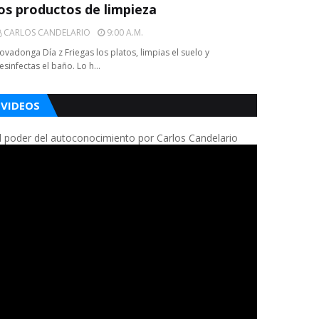
los productos de limpieza
CARLOS CANDELARIO
9:00 A.m.
ovadonga Día z Friegas los platos, limpias el suelo y
esinfectas el baño. Lo h…
VIDEOS
l poder del autoconocimiento por Carlos Candelario