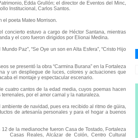
atrimonio, Edda Grullón; el director de Eventos del Minc,
llo Institucional, Carlos Santos.
n el poeta Mateo Morrison.
el concierto estuvo a cargo de Héctor Santana, mientras
anda y el coro fueron dirigidos por Elionai Medina.
l Mundo Paz”, “Se Oye un son en Alta Esfera”, “Cristo Hijo
eos se presentó la obra “Carmina Burana” en la Fortaleza
na y un despliegue de luces, colores y actuaciones que
acaba el montaje y espectacular escenario.
de cuatro cantos de la edad media, cuyos poemas hacen
s terrenales, por el amor carnal y la naturaleza.
el ambiente de navidad, pues era recibido al ritmo de güira,
ductos de artesanía personales y para el hogar a buenos
 12 de la medianoche fueron Casa de Tostado, Fortaleza
 Casas Reales, Alcázar de Colón, Centro Cultural