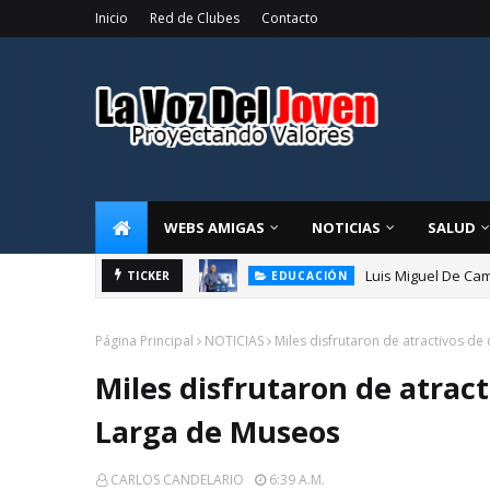
Inicio
Red de Clubes
Contacto
WEBS AMIGAS
NOTICIAS
SALUD
Luis Miguel De Cam
TICKER
EDUCACIÓN
Página Principal
NOTICIAS
Miles disfrutaron de atractivos d
Miles disfrutaron de atrac
Larga de Museos
CARLOS CANDELARIO
6:39 A.m.