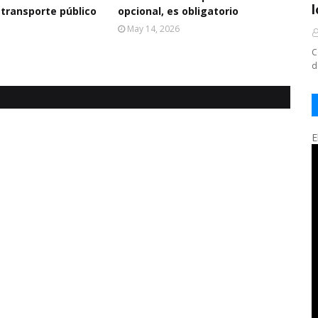
 transporte público
opcional, es obligatorio
May 14, 2026
C
d
E