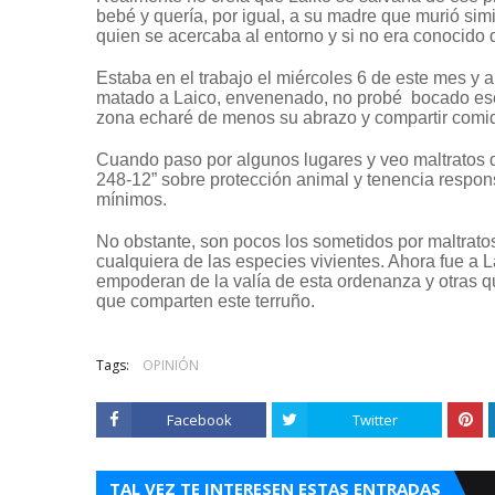
bebé y quería, por igual, a su madre que murió simil
quien se acercaba al entorno y si no era conocido 
Estaba en el trabajo el miércoles 6 de este mes y 
matado a Laico, envenenado, no probé bocado ese 
zona echaré de menos su abrazo y compartir comid
Cuando paso por algunos lugares y veo maltratos de
248-12” sobre protección animal y tenencia respon
mínimos.
No obstante, son pocos los sometidos por maltrat
cualquiera de las especies vivientes. Ahora fue a L
empoderan de la valía de esta ordenanza y otras q
que comparten este terruño.
Tags:
OPINIÓN
Facebook
Twitter
TAL VEZ TE INTERESEN ESTAS ENTRADAS