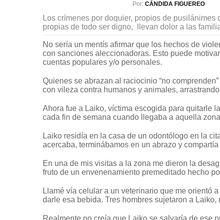
Por:
CÁNDIDA FIGUEREO
Los crímenes por doquier, propios de pusilánimes
propias de todo ser digno, llevan dolor a las famili
No sería un mentís afirmar que los hechos de viol
con sanciones aleccionadoras. Esto puede motivar
cuentas populares y/o personales.
Quienes se abrazan al raciocinio “no comprenden
con vileza contra humanos y animales, arrastrando t
Ahora fue a Laiko, víctima escogida para quitarle l
cada fin de semana cuando llegaba a aquella zona 
Laiko residía en la casa de un odontólogo en la ci
acercaba, terminábamos en un abrazo y compartía 
En una de mis visitas a la zona me dieron la desag
fruto de un envenenamiento premeditado hecho por 
Llamé vía celular a un veterinario que me orientó a
darle esa bebida. Tres hombres sujetaron a Laiko, 
Realmente no creía que Laiko se salvaría de ese p