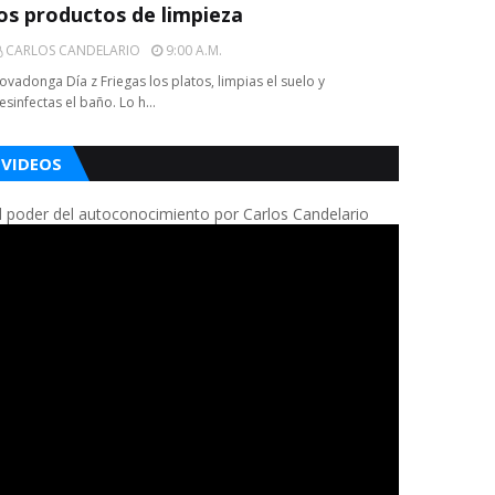
los productos de limpieza
CARLOS CANDELARIO
9:00 A.m.
ovadonga Día z Friegas los platos, limpias el suelo y
esinfectas el baño. Lo h…
VIDEOS
l poder del autoconocimiento por Carlos Candelario