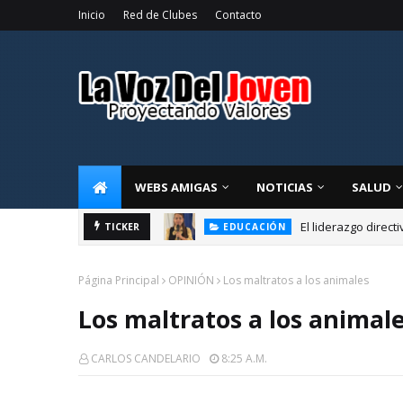
Inicio
Red de Clubes
Contacto
WEBS AMIGAS
NOTICIAS
SALUD
El liderazgo direct
TICKER
EDUCACIÓN
Página Principal
OPINIÓN
Los maltratos a los animales
Los maltratos a los animal
CARLOS CANDELARIO
8:25 A.m.