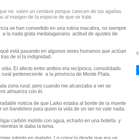
 que no valen un centavo porque carecen de las agallas
as al margen de la especie de que se trate.
encia se han convertido en una rutina macabra, no siempre
 a la nada grata medalaganaria actitud de ajustes de
” qué está pasando en algunos seres humanos que actúan
I
ras de sí la indignidad.
a vida. El afecto entre ambos era recíproco, consolidado
rural perteneciente a la provincia de Monte Plata.
tada zona rural, pero cuando me alcanzaba a ver se
mi almuerzo con él.
radable noticia de que Laiko estaba al borde de la muerte
un bandolero para quien la vida de un ser no vale nada.
 ligar carbón molido con agua, echarlo en una botella y
mientras le daba la toma.
rimer intento en matarlo. Lo conocía desde que era un