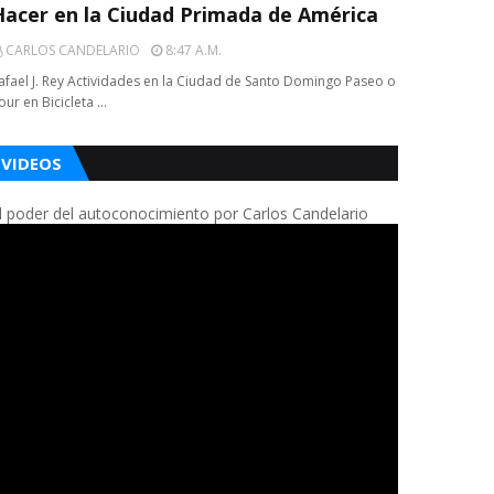
Hacer en la Ciudad Primada de América
CARLOS CANDELARIO
8:47 A.m.
afael J. Rey Actividades en la Ciudad de Santo Domingo Paseo o
our en Bicicleta …
VIDEOS
l poder del autoconocimiento por Carlos Candelario