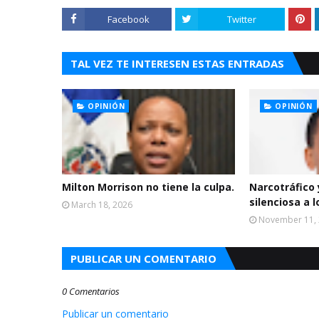
Facebook
Twitter
TAL VEZ TE INTERESEN ESTAS ENTRADAS
OPINIÓN
OPINIÓN
Milton Morrison no tiene la culpa.
Narcotráfico y
silenciosa a l
March 18, 2026
November 11,
PUBLICAR UN COMENTARIO
0 Comentarios
Publicar un comentario