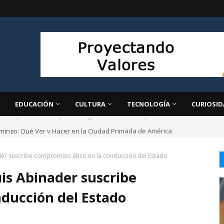
EDUCACIÓN
CULTURA
TECNOLOGÍA
CURIOSID
mingo: Qué Ver y Hacer en la Ciudad Primada de América
der suscribe compromiso ético en la conducción del Estado
uis Abinader suscribe
nducción del Estado