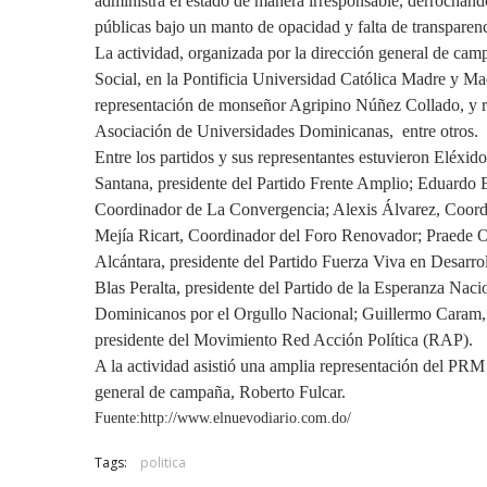
administra el estado de manera irresponsable, derrochand
públicas bajo un manto de opacidad y falta de transparenc
La actividad, organizada por la dirección general de ca
Social, en la Pontificia Universidad Católica Madre y Ma
representación de monseñor Agripino Núñez Collado, y r
Asociación de Universidades Dominicanas, entre otros.
Entre los partidos y sus representantes estuvieron Eléxi
Santana, presidente del Partido Frente Amplio; Eduardo E
Coordinador de La Convergencia; Alexis Álvarez, Coord
Mejía Ricart, Coordinador del Foro Renovador; Praede 
Alcántara, presidente del Partido Fuerza Viva en Desarro
Blas Peralta, presidente del Partido de la Esperanza Nac
Dominicanos por el Orgullo Nacional; Guillermo Caram, 
presidente del Movimiento Red Acción Política (RAP).
A la actividad asistió una amplia representación del PRM 
general de campaña, Roberto Fulcar.
Fuente:http://www.elnuevodiario.com.do/
Tags:
politica