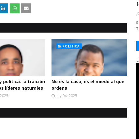
R
T
POLITICA
E
 política: la traición
No es la casa, es el miedo al que
os líderes naturales
ordena
 2025
July 04, 2025