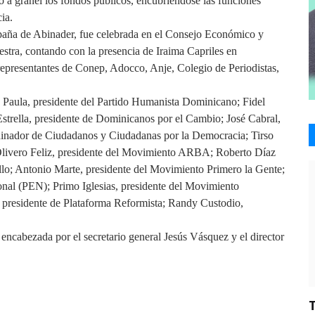
o a granel los fondos públicos, encubriéndose las funciones
ia.
mpaña de Abinader, fue celebrada en el Consejo Económico y
estra, contando con la presencia de Iraima Capriles en
epresentantes de Conep, Adocco, Anje, Colegio de Periodistas,
do Paula, presidente del Partido Humanista Dominicano; Fidel
strella, presidente de Dominicanos por el Cambio; José Cabral,
inador de Ciudadanos y Ciudadanas por la Democracia; Tirso
Olivero Feliz, presidente del Movimiento ARBA; Roberto Díaz
llo; Antonio Marte, presidente del Movimiento Primero la Gente;
ional (PEN); Primo Iglesias, presidente del Movimiento
presidente de Plataforma Reformista; Randy Custodio,
encabezada por el secretario general Jesús Vásquez y el director