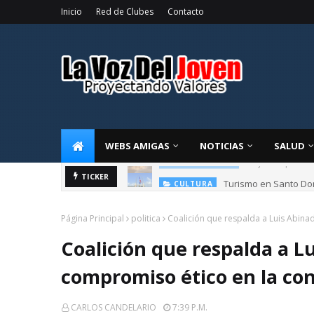
Inicio
Red de Clubes
Contacto
WEBS AMIGAS
NOTICIAS
SALUD
Turismo en Santo Do
TICKER
CULTURA
Página Principal
politica
Coalición que respalda a Luis Abina
Coalición que respalda a L
compromiso ético en la co
CARLOS CANDELARIO
7:39 P.m.