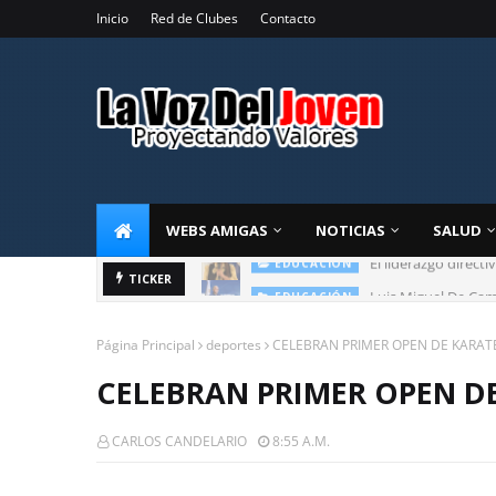
Inicio
Red de Clubes
Contacto
WEBS AMIGAS
NOTICIAS
SALUD
Luis Miguel De Cam
TICKER
EDUCACIÓN
Página Principal
deportes
CELEBRAN PRIMER OPEN DE KARAT
CELEBRAN PRIMER OPEN D
CARLOS CANDELARIO
8:55 A.m.