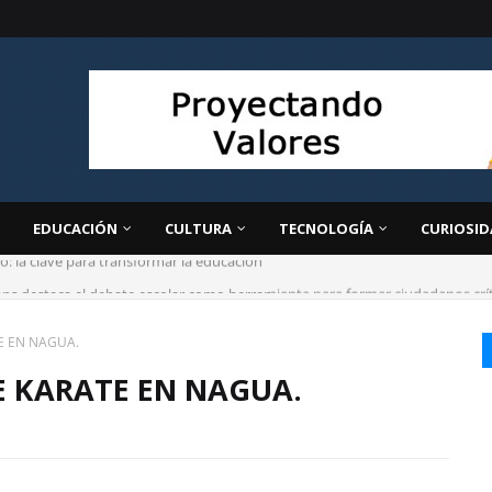
EDUCACIÓN
CULTURA
TECNOLOGÍA
CURIOSID
ps destaca el debate escolar como herramienta para formar ciudadanos críti
E EN NAGUA.
E KARATE EN NAGUA.