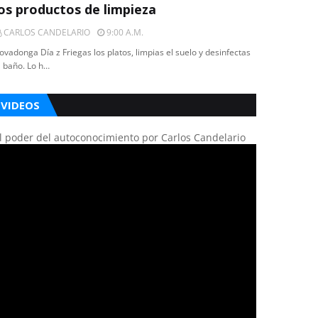
los productos de limpieza
CARLOS CANDELARIO
9:00 A.m.
ovadonga Día z Friegas los platos, limpias el suelo y desinfectas
l baño. Lo h…
VIDEOS
l poder del autoconocimiento por Carlos Candelario