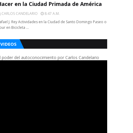
Hacer en la Ciudad Primada de América
CARLOS CANDELARIO
8:47 A.m.
afael J. Rey Actividades en la Ciudad de Santo Domingo Paseo o
our en Bicicleta …
VIDEOS
l poder del autoconocimiento por Carlos Candelario