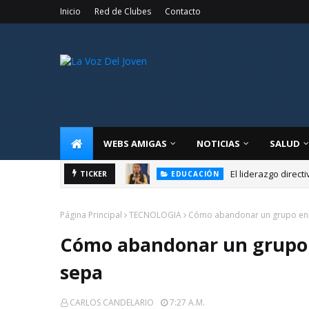
Inicio
Red de Clubes
Contacto
WEBS AMIGAS
NOTICIAS
SALUD
El liderazgo direct
TICKER
EDUCACIÓN
Página Principal
TECNOLOGIA
Cómo abandonar un grupo en 
Cómo abandonar un grupo 
sepa
CARLOS CANDELARIO
7:27 A.m.