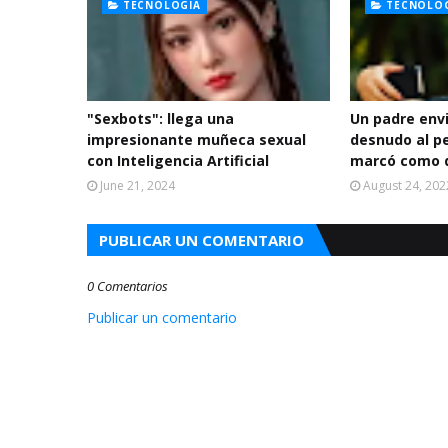
TECNOLOGIA
TECNOLO
"Sexbots": llega una
Un padre envi
impresionante muñeca sexual
desnudo al pe
con Inteligencia Artificial
marcó como d
June 21, 2024
August 24, 202
PUBLICAR UN COMENTARIO
0 Comentarios
Publicar un comentario