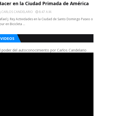
Hacer en la Ciudad Primada de América
CARLOS CANDELARIO
8:47 A.m.
afael J. Rey Actividades en la Ciudad de Santo Domingo Paseo o
our en Bicicleta …
VIDEOS
l poder del autoconocimiento por Carlos Candelario