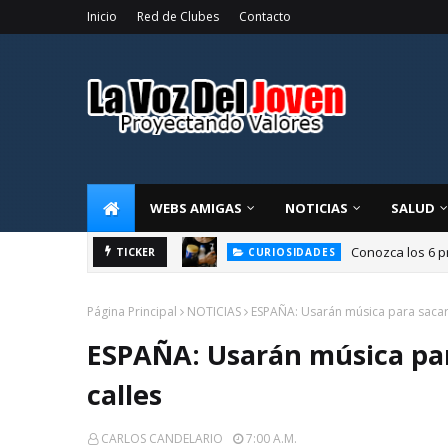
Inicio
Red de Clubes
Contacto
WEBS AMIGAS
NOTICIAS
SALUD
Conozca los 6 p
TICKER
CURIOSIDADES
Página Principal
NOTICIAS
ESPAÑA: Usarán música para sacar 
ESPAÑA: Usarán música par
calles
CARLOS CANDELARIO
7:00 A.m.