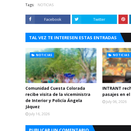
Tags:
NOTICIAS
Facebook
Twitter
TAL VEZ TE INTERESEN ESTAS ENTRADAS
NOTICIAS
NOTICIAS
Comunidad Cuesta Colorada
INTRANT rec
recibe visita de la viceministra
pasajes en el
de Interior y Policía Ángela
July 06, 2026
Jáquez
July 16, 2026
PUBLICAR UN COMENTARIO