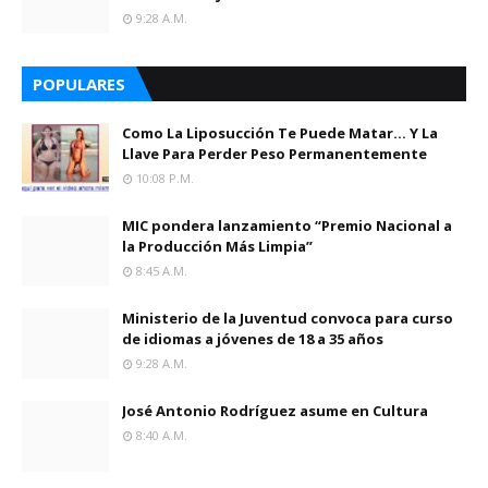
9:28 A.m.
POPULARES
Como La Liposucción Te Puede Matar… Y La
Llave Para Perder Peso Permanentemente
10:08 P.m.
MIC pondera lanzamiento “Premio Nacional a
la Producción Más Limpia”
8:45 A.m.
Ministerio de la Juventud convoca para curso
de idiomas a jóvenes de 18 a 35 años
9:28 A.m.
José Antonio Rodríguez asume en Cultura
8:40 A.m.