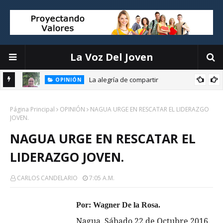
La Voz Del Joven
La alegría de compartir
OPINIÓN
E
Página Principal
OPINIÓN
NAGUA URGE EN RESCATAR EL LIDERAZGO
JOVEN.
NAGUA URGE EN RESCATAR EL
LIDERAZGO JOVEN.
CARLOS CANDELARIO
7:05 A.m.
Por:
Wagner De la Rosa.
Nagua, Sábado 22 de Octubre 2016.