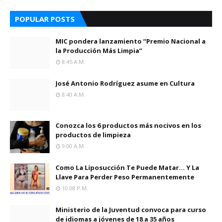
POPULAR POSTS
MIC pondera lanzamiento “Premio Nacional a
la Producción Más Limpia”
8:45 A.m.
José Antonio Rodríguez asume en Cultura
8:40 A.m.
Conozca los 6 productos más nocivos en los
productos de limpieza
9:00 A.m.
Como La Liposucción Te Puede Matar… Y La
Llave Para Perder Peso Permanentemente
10:08 P.m.
Ministerio de la Juventud convoca para curso
de idiomas a jóvenes de 18 a 35 años