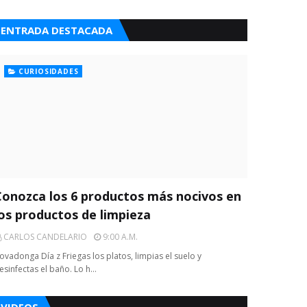
ENTRADA DESTACADA
CURIOSIDADES
Conozca los 6 productos más nocivos en
los productos de limpieza
CARLOS CANDELARIO
9:00 A.m.
ovadonga Día z Friegas los platos, limpias el suelo y
esinfectas el baño. Lo h…