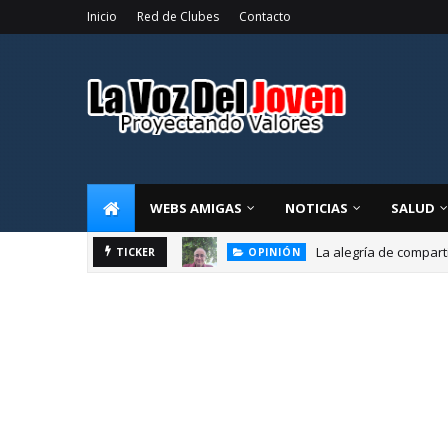
Inicio
Red de Clubes
Contacto
WEBS AMIGAS
NOTICIAS
SALUD
La alegría de compart
TICKER
OPINIÓN