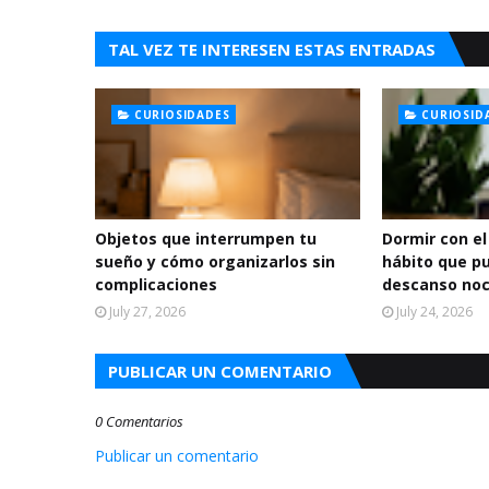
TAL VEZ TE INTERESEN ESTAS ENTRADAS
CURIOSIDADES
CURIOSID
Objetos que interrumpen tu
Dormir con el
sueño y cómo organizarlos sin
hábito que p
complicaciones
descanso no
July 27, 2026
July 24, 2026
PUBLICAR UN COMENTARIO
0 Comentarios
Publicar un comentario