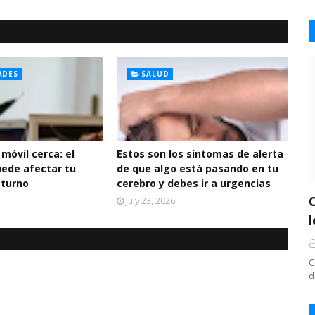
ADES
SALUD
 móvil cerca: el
Estos son los síntomas de alerta
uede afectar tu
de que algo está pasando en tu
cturno
cerebro y debes ir a urgencias
July 23, 2026
C
d