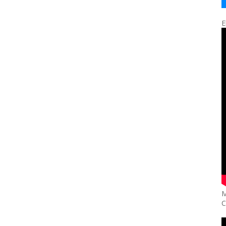
E
M
C