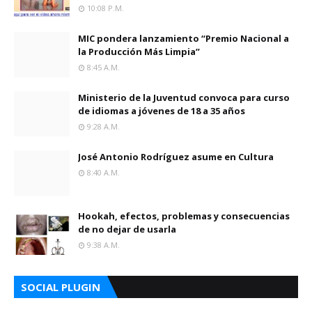
10:08 P.m.
MIC pondera lanzamiento “Premio Nacional a
la Producción Más Limpia”
8:45 A.m.
Ministerio de la Juventud convoca para curso
de idiomas a jóvenes de 18 a 35 años
9:28 A.m.
José Antonio Rodríguez asume en Cultura
8:40 A.m.
Hookah, efectos, problemas y consecuencias
de no dejar de usarla
9:38 A.m.
SOCIAL PLUGIN