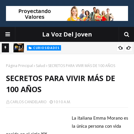
La Voz Del Joven
CURIOSIDADES
 para
Conozca los 6 productos más nocivos en los productos de
Página Principal
limpieza
Salud
SECRETOS PARA VIVIR MÁS DE 100 AÑOS
SECRETOS PARA VIVIR MÁS DE
100 AÑOS
CARLOS CANDELARIO
10:10 A.m.
La italiana Emma Morano es
la única persona con vida