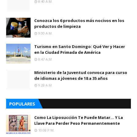
8:40 A.m.
Conozca los 6 productos más nocivos en los
productos de limpieza
9:00 A.m.
Turismo en Santo Domingo: Qué Ver y Hacer
en la Ciudad Primada de América
8:47 A.m.
Ministerio de la Juventud convoca para curso
de idiomas a jóvenes de 18 a 35 años
9:28 A.m.
POPULARES
Como La Liposucción Te Puede Matar… Y La
Llave Para Perder Peso Permanentemente
10:08 P.m.