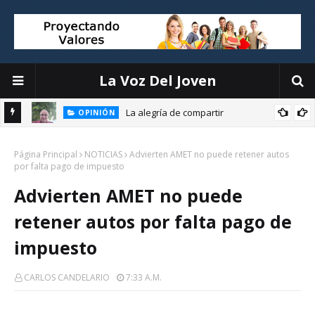
La Voz Del Joven
La alegría de compartir
OPINIÓN
E
Página Principal
NOTICIAS
Advierten AMET no puede retener autos
por falta pago de impuesto
Advierten AMET no puede
retener autos por falta pago de
impuesto
CARLOS CANDELARIO
7:33 A.m.