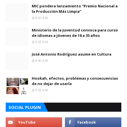
MIC pondera lanzamiento “Premio Nacional a
la Producción Más Limpia”
8:45 A.m.
Ministerio de la Juventud convoca para curso
de idiomas a jóvenes de 18 a 35 años
9:28 A.m.
José Antonio Rodríguez asume en Cultura
8:40 A.m.
Hookah, efectos, problemas y consecuencias
de no dejar de usarla
9:38 A.m.
SOCIAL PLUGIN