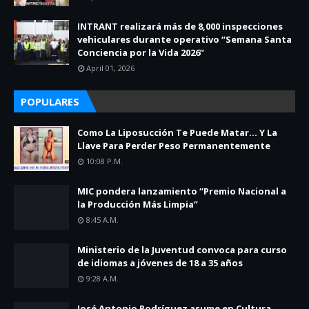
INTRANT realizará más de 8,000 inspecciones
vehiculares durante operativo “Semana Santa
Conciencia por la Vida 2026”
April 01, 2026
POPULARES
Como La Liposucción Te Puede Matar… Y La
Llave Para Perder Peso Permanentemente
10:08 P.m.
MIC pondera lanzamiento “Premio Nacional a
la Producción Más Limpia”
8:45 A.m.
Ministerio de la Juventud convoca para curso
de idiomas a jóvenes de 18 a 35 años
9:28 A.m.
José Antonio Rodríguez asume en Cultura