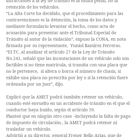
infracciones a la ley de tránsito es la multa penal, no la
retención de los vehículos.
“La Alta Corte ha decidido, que el procedimiento para las
contravenciones es la detención, la toma de los datos y
mediante formulario levantar el hecho, como acta de
acusación para presentar ante el Tribunal Especial de
Tránsito al autor de la violación”, expuso la CONA, en nota
firmada por su representante, Yuniol Ramírez Ferreras.
“El TC, al analizar el artículo 27 de la Ley de Tránsito
No.241, señaló que las incautaciones de un vehículo solo son
factibles si no tiene matrícula, si transita con una placa que
no le pertenece, si altera o borra el número de chasis, si
exhibe una placa no prescrita por ley o si la retención fuere
ordenada por un juez”, dijo.
Explicó que la AMET podrá también retener un vehículo,
cuando esté envuelto en un accidente de tránsito en el que el
conductor haya huido, según el artículo 59.
Planteó que en ningún otro caso –incluyendo la falta de pago
de impuesto de circulación-, la AMET podrá retener ni
trasladar un vehículo.
Advirtió a su director, general Frener Bello Arias, que de