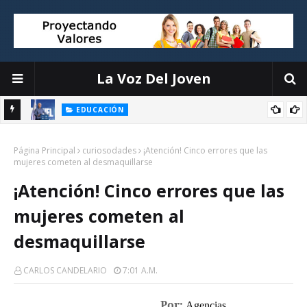
La Voz Del Joven
EDUCACIÓN
ión
Luis Miguel De Camps destaca el debate escolar como
Página Principal
herramienta para formar ciudadanos críticos y fortalecer la
curiosodades
¡Atención! Cinco errores que las
mujeres cometen al desmaquillarse
democracia
¡Atención! Cinco errores que las
mujeres cometen al
desmaquillarse
CARLOS CANDELARIO
7:01 A.m.
Por:
Agencias