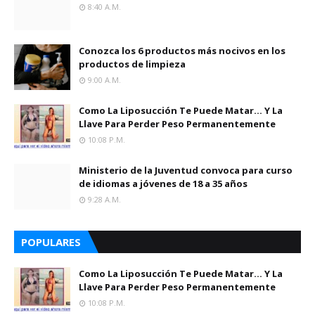
8:40 A.m.
Conozca los 6 productos más nocivos en los
productos de limpieza
9:00 A.m.
Como La Liposucción Te Puede Matar… Y La
Llave Para Perder Peso Permanentemente
10:08 P.m.
Ministerio de la Juventud convoca para curso
de idiomas a jóvenes de 18 a 35 años
9:28 A.m.
POPULARES
Como La Liposucción Te Puede Matar… Y La
Llave Para Perder Peso Permanentemente
10:08 P.m.