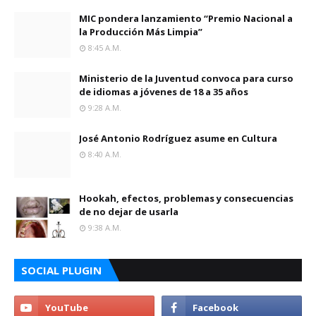
MIC pondera lanzamiento “Premio Nacional a
la Producción Más Limpia”
8:45 A.m.
Ministerio de la Juventud convoca para curso
de idiomas a jóvenes de 18 a 35 años
9:28 A.m.
José Antonio Rodríguez asume en Cultura
8:40 A.m.
Hookah, efectos, problemas y consecuencias
de no dejar de usarla
9:38 A.m.
SOCIAL PLUGIN