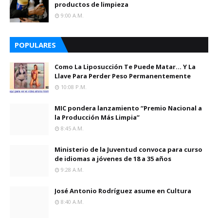
productos de limpieza
9:00 A.m.
POPULARES
Como La Liposucción Te Puede Matar… Y La
Llave Para Perder Peso Permanentemente
10:08 P.m.
MIC pondera lanzamiento “Premio Nacional a
la Producción Más Limpia”
8:45 A.m.
Ministerio de la Juventud convoca para curso
de idiomas a jóvenes de 18 a 35 años
9:28 A.m.
José Antonio Rodríguez asume en Cultura
8:40 A.m.