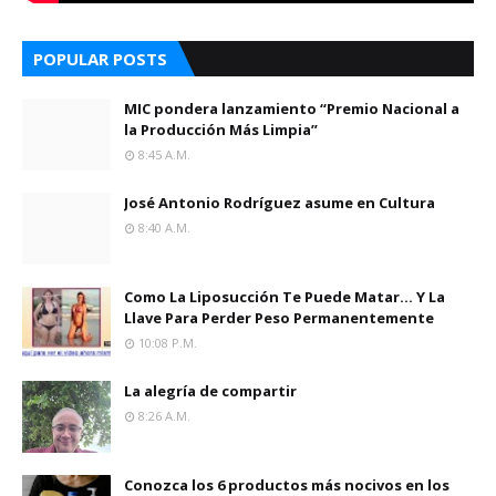
POPULAR POSTS
MIC pondera lanzamiento “Premio Nacional a
la Producción Más Limpia”
8:45 A.m.
José Antonio Rodríguez asume en Cultura
8:40 A.m.
Como La Liposucción Te Puede Matar… Y La
Llave Para Perder Peso Permanentemente
10:08 P.m.
La alegría de compartir
8:26 A.m.
Conozca los 6 productos más nocivos en los