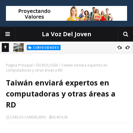
La Voz Del Joven
CURIOSIDADES
n
Miguel Aguado, divulgador ambiental: Esto es lo que hago para
Página Principal
enfriar la casa sin aire acondicionado
TECNOLOGÍA
Taiwán enviará expertos en
computadoras y otras áreas a RD
Taiwán enviará expertos en
computadoras y otras áreas a
RD
CARLOS CANDELARIO
6:49 A.m.