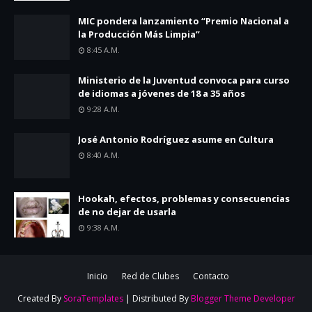
MIC pondera lanzamiento “Premio Nacional a
la Producción Más Limpia”
8:45 A.m.
Ministerio de la Juventud convoca para curso
de idiomas a jóvenes de 18 a 35 años
9:28 A.m.
José Antonio Rodríguez asume en Cultura
8:40 A.m.
Hookah, efectos, problemas y consecuencias
de no dejar de usarla
9:38 A.m.
Inicio
Red de Clubes
Contacto
Created By
SoraTemplates
| Distributed By
Blogger Theme Developer