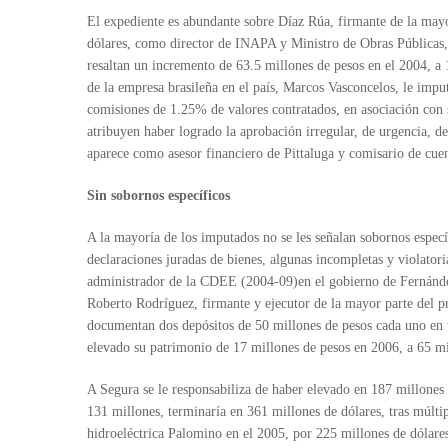
El expediente es abundante sobre Díaz Rúa, firmante de la mayo
dólares, como director de INAPA y Ministro de Obras Públicas, 
resaltan un incremento de 63.5 millones de pesos en el 2004, a 
de la empresa brasileña en el país, Marcos Vasconcelos, le impu
comisiones de 1.25% de valores contratados, en asociación co
atribuyen haber logrado la aprobación irregular, de urgencia,
aparece como asesor financiero de Pittaluga y comisario de cue
Sin sobornos específicos
A la mayoría de los imputados no se les señalan sobornos específ
declaraciones juradas de bienes, algunas incompletas y violato
administrador de la CDEE (2004-09)en el gobierno de Fernández,
Roberto Rodríguez, firmante y ejecutor de la mayor parte del p
documentan dos depósitos de 50 millones de pesos cada uno en u
elevado su patrimonio de 17 millones de pesos en 2006, a 65 m
A Segura se le responsabiliza de haber elevado en 187 millones d
131 millones, terminaría en 361 millones de dólares, tras múlti
hidroeléctrica Palomino en el 2005, por 225 millones de dólare