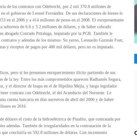
ría de los contratos con Odebrecht, por 2 mil 370.8 millones de
en el gobierno de Leonel Fernández. De sus declaraciones de bienes le
153 en el 2006 y a 414 millones de pesos en el 2008. El exrepresentante
ta sobornos de 6.6 y 3.2 millones de dólares, y de haber cobrado
n su abogado Conrado Pittaluga, imputado por la PGR. También le
 de contratos y adendas de los mismos. Su yerno, Leonardo Guzmán Font,
ntas y receptor de pagos por 400 mil dólares, pero no es imputado.
icos, pero sí les presumen enriquecimiento ilícito partiendo de sus
rias de la ley. Entre los más comprometidos aparecen Radhamés Segura,
 y el director de Inapa en el de Hipólito Mejía, y luego legislador
rimer contrato con Odebrecht, el del Acueducto del Noroeste. Le
na cuenta bancaria en días sucesivos de abril del 2006 y de haber
illones en 2016.
e dólares el costo de la hidroeléctrica de Pinalito, que contratada por
ples adendas. También de irregularidades en la contratación de la
s que concluiría en 592.8 millones de dólares. Con incremento