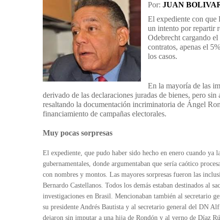
Por:
JUAN BOLIVA
El expediente con que 
un intento por repartir
Odebrecht cargando el d
contratos, apenas el 5
los casos.
En la mayoría de las i
derivado de las declaraciones juradas de bienes, pero sin
resaltando la documentación incriminatoria de Ángel Rond
financiamiento de campañas electorales.
Muy pocas sorpresas
El expediente, que pudo haber sido hecho en enero cuando ya l
gubernamentales, donde argumentaban que sería caótico procesar
con nombres y montos. Las mayores sorpresas fueron las inclusi
Bernardo Castellanos. Todos los demás estaban destinados al sac
investigaciones en Brasil. Mencionaban también al secretario g
su presidente Andrés Bautista y al secretario general del DN A
dejaron sin imputar a una hija de Rondón y al yerno de Díaz Rú