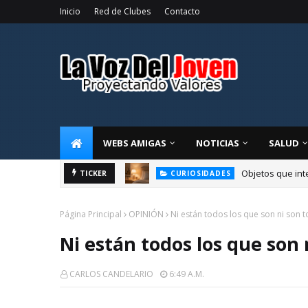
Inicio
Red de Clubes
Contacto
WEBS AMIGAS
NOTICIAS
SALUD
racia
Objetos que int
TICKER
CURIOSIDADES
Página Principal
OPINIÓN
Ni están todos los que son ni son 
Ni están todos los que son 
CARLOS CANDELARIO
6:49 A.m.