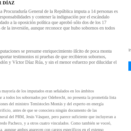
R DÍAZ
la Procuraduría General de la República imputa a 14 personas es
 responsabilidades y contener la indignación por el escándalo
ado a la oposición política que aprobó sólo dos de los 17
% de la inversión, aunque reconoce que hubo sobornos en todos
I
mputaciones se presume enriquecimiento ilícito de poca monta
 aportar testimonios ni pruebas de que recibieron sobornos,
ón y Víctor Díaz Rúa, y sin el menor esfuerzo por dilucidar el
a mayoría de los imputados eran señalados en los ámbitos
 a todos los sobornados por Odebrecht, no presenta la prometida lista
ones del ministro Temístocles Montás y del experto en energía
rificio, antes de que se conociera ningún documento de las
eneral del PRM, Jesús Vásquez, pero parece suficiente que incluyeran a
lfredo Pacheco, y a otros cuatro vinculados. Como también se voceó,
a, aunque ambos aparecen con cargos específicos en el extenso