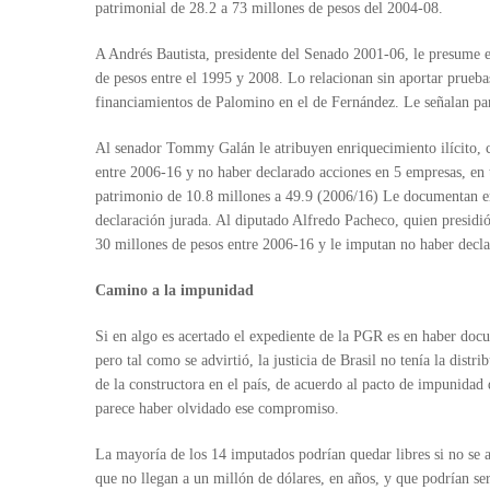
patrimonial de 28.2 a 73 millones de pesos del 2004-08.
A Andrés Bautista, presidente del Senado 2001-06, le presume e
de pesos entre el 1995 y 2008. Lo relacionan sin aportar pruebas
financiamientos de Palomino en el de Fernández. Le señalan par
Al senador Tommy Galán le atribuyen enriquecimiento ilícito, 
entre 2006-16 y no haber declarado acciones en 5 empresas, en 
patrimonio de 10.8 millones a 49.9 (2006/16) Le documentan en
declaración jurada. Al diputado Alfredo Pacheco, quien presidió
30 millones de pesos entre 2006-16 y le imputan no haber decla
Camino a la impunidad
Si en algo es acertado el expediente de la PGR es en haber doc
pero tal como se advirtió, la justicia de Brasil no tenía la distr
de la constructora en el país, de acuerdo al pacto de impunidad
parece haber olvidado ese compromiso.
La mayoría de los 14 imputados podrían quedar libres si no se 
que no llegan a un millón de dólares, en años, y que podrían se