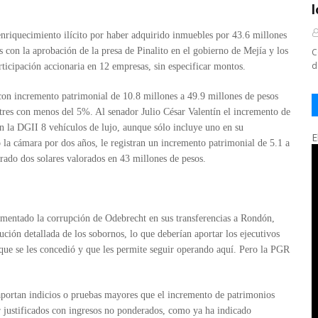
nriquecimiento ilícito por haber adquirido inmuebles por 43.6 millones
 con la aprobación de la presa de Pinalito en el gobierno de Mejía y los
C
d
ticipación accionaria en 12 empresas, sin especificar montos.
con incremento patrimonial de 10.8 millones a 49.9 millones de pesos
tres con menos del 5%. Al senador Julio César Valentín el incremento de
 la DGII 8 vehículos de lujo, aunque sólo incluye uno en su
E
 la cámara por dos años, le registran un incremento patrimonial de 5.1 a
rado dos solares valorados en 43 millones de pesos.
umentado la corrupción de Odebrecht en sus transferencias a Rondón,
ibución detallada de los sobornos, lo que deberían aportar los ejecutivos
 que se les concedió y que les permite seguir operando aquí. Pero la PGR
aportan indicios o pruebas mayores que el incremento de patrimonios
r justificados con ingresos no ponderados, como ya ha indicado