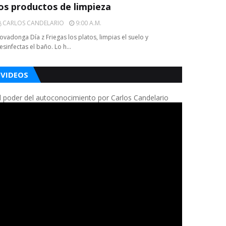
los productos de limpieza
CARLOS CANDELARIO
9:00 A.m.
ovadonga Día z Friegas los platos, limpias el suelo y
esinfectas el baño. Lo h…
VIDEOS
l poder del autoconocimiento por Carlos Candelario