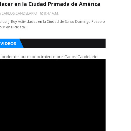
Hacer en la Ciudad Primada de América
CARLOS CANDELARIO
8:47 A.m.
afael J. Rey Actividades en la Ciudad de Santo Domingo Paseo o
our en Bicicleta …
VIDEOS
l poder del autoconocimiento por Carlos Candelario