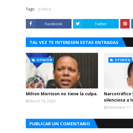
Tags:
politica
Facebook
Twitter
TAL VEZ TE INTERESEN ESTAS ENTRADAS
OPINIÓN
OPINIÓN
Milton Morrison no tiene la culpa.
Narcotráfico y
silenciosa a l
March 18, 2026
November 11,
PUBLICAR UN COMENTARIO