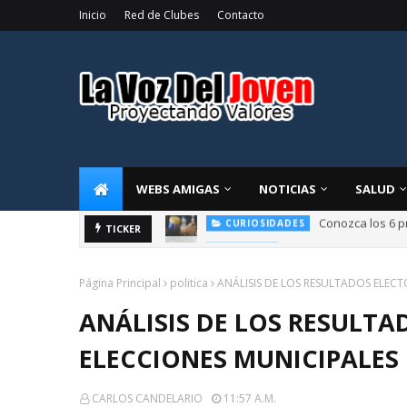
Inicio
Red de Clubes
Contacto
WEBS AMIGAS
NOTICIAS
SALUD
La alegría de compart
TICKER
OPINIÓN
Página Principal
politica
ANÁLISIS DE LOS RESULTADOS ELECT
ANÁLISIS DE LOS RESULTA
ELECCIONES MUNICIPALES 
CARLOS CANDELARIO
11:57 A.m.