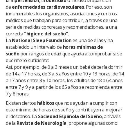
la
hipertensión
, la
obesidad
o incluso la aparición
de
enfermedades cardiovasculares
. Por eso, son
innumerables los organismos, asociaciones y centros
médicos que trabajan para contribuir, a través de una
serie de medidas concretas y recomendaciones, a una
correcta
"higiene del sueño"
.
La
National Sleep Foundation
es una de ellas y ha
establecido un intervalo de
horas mínimas de
sueño
por rangos de edad que ayuda a comprobar si se
duerme lo suficiente:
Así, por ejemplo, de 0 a 3 meses un bebé debería dormir
de 14 a 17 horas, de 3 a 5 años entre 10 y 13 horas, de 14
a 17 años entre 8 y 10 horas, los adultos de 18 a 64 años
entre 7 y 9 y a partir de los 65 años se recomienda entre
7 y 8 horas.
Existen ciertos
hábitos
que nos ayudan a cumplir con
este mínimo de horas de sueño y contribuyen a mejorar
el descanso. La
Sociedad Española del Sueño
, a través
de la
Revista de Neurología
, propone algunas como: