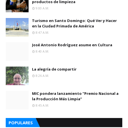
productos de limpieza
9:00 A.m.
Turismo en Santo Domingo: Qué Ver y Hacer
en la Ciudad Primada de América
8:47 A.m.
José Antonio Rodríguez asume en Cultura
8:40 A.m.
La alegría de compartir
8:26 A.m.
MIC pondera lanzamiento “Premio Nacional a
la Producción Más Limpia”
8:45 A.m.
POPULARES