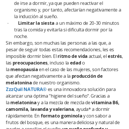
de irse a dormir, ya que pueden reactivar el
organismo y, por tanto, afectarían negativamente a
la inducción al sueño.
Limitar la siesta
a un máximo de 20-30 minutos
·
tras la comida y evitarla si dificulta dormir por la
noche.
Sin embargo, son muchas las personas a las que, a
pesar de seguir todas estas recomendaciones, les es
imposible dormir bien. El
ritmo de vida
actual, el
estrés
,
las
preocupaciones
, incluso la
edad
o
la
menopausia
en el caso de las mujeres, son factores
que afectan negativamente a la
producción de
melatonina
de nuestro organismo.
ZzzQuil NATURA®
es una innovadora solución para
alcanzar una óptima "higiene del sueño". Gracias a
la
melatonina
y a la mezcla de mezcla de
vitamina B6,
camomila, lavanda y valeriana
, ayuda* a dormir
rápidamente. En
formato gominola
y con sabor a
frutos del bosque, es una manera deliciosa y natural de
ayudar a conciliar el sueño;
un sueño profundo y