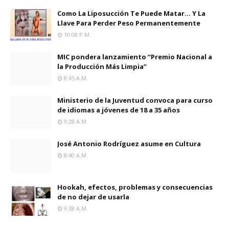
Como La Liposucción Te Puede Matar… Y La
Llave Para Perder Peso Permanentemente
10:08 P.m.
MIC pondera lanzamiento “Premio Nacional a
la Producción Más Limpia”
8:45 A.m.
Ministerio de la Juventud convoca para curso
de idiomas a jóvenes de 18 a 35 años
9:28 A.m.
José Antonio Rodríguez asume en Cultura
8:40 A.m.
Hookah, efectos, problemas y consecuencias
de no dejar de usarla
9:38 A.m.