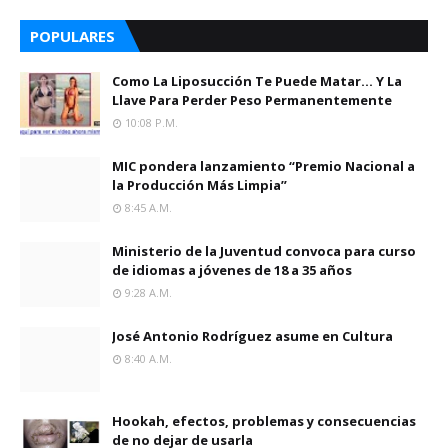
POPULARES
Como La Liposucción Te Puede Matar… Y La
Llave Para Perder Peso Permanentemente
10:08 P.m.
MIC pondera lanzamiento “Premio Nacional a
la Producción Más Limpia”
8:45 A.m.
Ministerio de la Juventud convoca para curso
de idiomas a jóvenes de 18 a 35 años
9:28 A.m.
José Antonio Rodríguez asume en Cultura
8:40 A.m.
Hookah, efectos, problemas y consecuencias
de no dejar de usarla