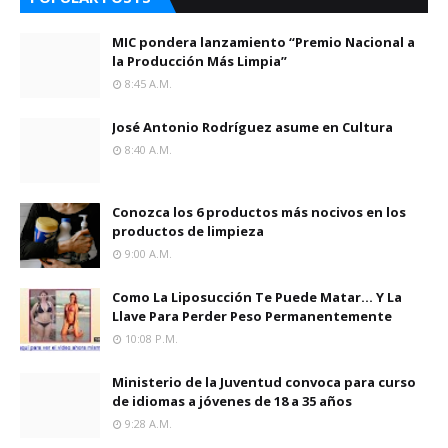
MIC pondera lanzamiento “Premio Nacional a
la Producción Más Limpia”
8:45 A.m.
José Antonio Rodríguez asume en Cultura
8:40 A.m.
Conozca los 6 productos más nocivos en los
productos de limpieza
9:00 A.m.
Como La Liposucción Te Puede Matar… Y La
Llave Para Perder Peso Permanentemente
10:08 P.m.
Ministerio de la Juventud convoca para curso
de idiomas a jóvenes de 18 a 35 años
9:28 A.m.