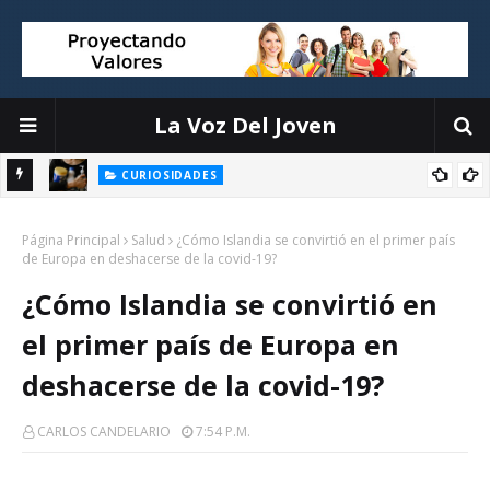
La Voz Del Joven
La alegría de compartir
OPINIÓN
E
Página Principal
Salud
¿Cómo Islandia se convirtió en el primer país
de Europa en deshacerse de la covid-19?
¿Cómo Islandia se convirtió en
el primer país de Europa en
deshacerse de la covid-19?
CARLOS CANDELARIO
7:54 P.m.