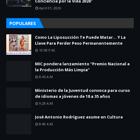
Conciencia por la Vida 2026”
April 01, 2026
POPULARES
Como La Liposucción Te Puede Matar… Y La
Llave Para Perder Peso Permanentemente
10:08 P.m.
MIC pondera lanzamiento “Premio Nacional a
la Producción Más Limpia”
8:45 A.m.
Ministerio de la Juventud convoca para curso
de idiomas a jóvenes de 18 a 35 años
9:28 A.m.
José Antonio Rodríguez asume en Cultura
8:40 A.m.