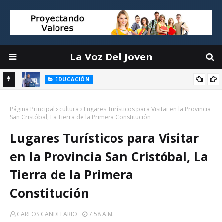
La Voz Del Joven
EDUCACIÓN
ión
Luis Miguel De Camps destaca el debate escolar como
Página Principal
herramienta para formar ciudadanos críticos y fortalecer la
cultura
Lugares Turísticos para Visitar en la Provincia
San Cristóbal, La Tierra de la Primera Constitución
democracia
Lugares Turísticos para Visitar
en la Provincia San Cristóbal, La
Tierra de la Primera
Constitución
CARLOS CANDELARIO
7:58 A.m.