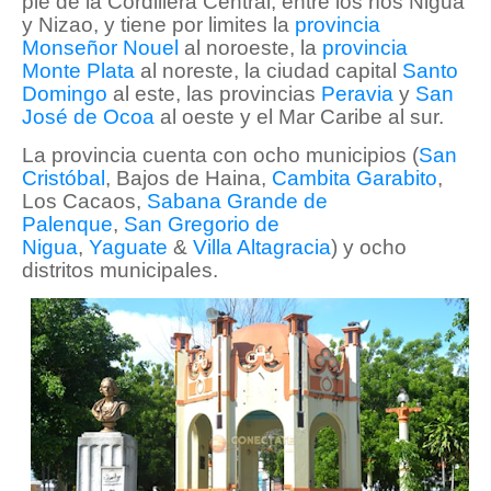
pie de la Cordillera Central, entre los ríos Nigua
y Nizao, y tiene por limites la
provincia
Monseñor Nouel
al noroeste, la
provincia
Monte Plata
al noreste, la ciudad capital
Santo
Domingo
al este, las provincias
Peravia
y
San
José de Ocoa
al oeste y el Mar Caribe al sur.
La provincia cuenta con ocho municipios (
San
Cristóbal
, Bajos de Haina,
Cambita Garabito
,
Los Cacaos,
Sabana Grande de
Palenque
,
San Gregorio de
Nigua
,
Yaguate
&
Villa Altagracia
) y ocho
distritos municipales.