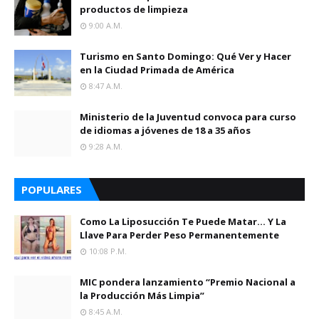
productos de limpieza
9:00 A.m.
Turismo en Santo Domingo: Qué Ver y Hacer
en la Ciudad Primada de América
8:47 A.m.
Ministerio de la Juventud convoca para curso
de idiomas a jóvenes de 18 a 35 años
9:28 A.m.
POPULARES
Como La Liposucción Te Puede Matar… Y La
Llave Para Perder Peso Permanentemente
10:08 P.m.
MIC pondera lanzamiento “Premio Nacional a
la Producción Más Limpia”
8:45 A.m.