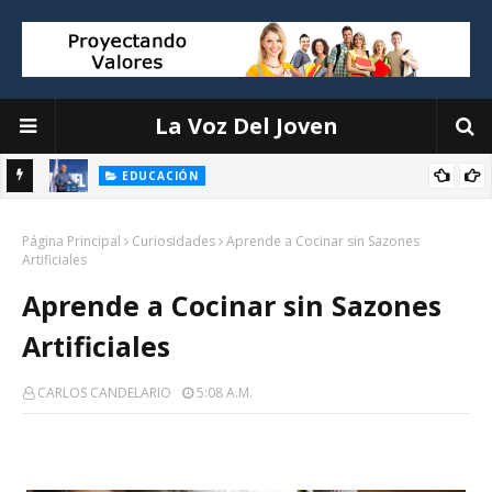
La Voz Del Joven
EDUCACIÓN
ión
Luis Miguel De Camps destaca el debate escolar como
Página Principal
herramienta para formar ciudadanos críticos y fortalecer la
Curiosidades
Aprende a Cocinar sin Sazones
Artificiales
democracia
Aprende a Cocinar sin Sazones
Artificiales
CARLOS CANDELARIO
5:08 A.m.