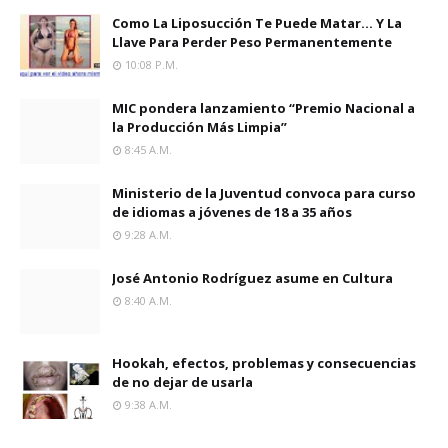
Como La Liposucción Te Puede Matar… Y La
Llave Para Perder Peso Permanentemente
10:08 P.m.
MIC pondera lanzamiento “Premio Nacional a
la Producción Más Limpia”
8:45 A.m.
Ministerio de la Juventud convoca para curso
de idiomas a jóvenes de 18 a 35 años
9:28 A.m.
José Antonio Rodríguez asume en Cultura
8:40 A.m.
Hookah, efectos, problemas y consecuencias
de no dejar de usarla
9:38 A.m.