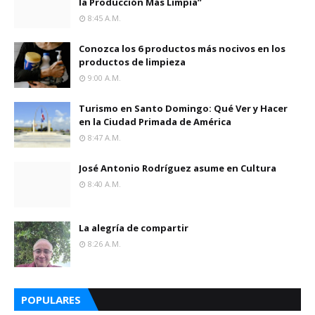
la Producción Más Limpia”
8:45 A.m.
Conozca los 6 productos más nocivos en los
productos de limpieza
9:00 A.m.
Turismo en Santo Domingo: Qué Ver y Hacer
en la Ciudad Primada de América
8:47 A.m.
José Antonio Rodríguez asume en Cultura
8:40 A.m.
La alegría de compartir
8:26 A.m.
POPULARES