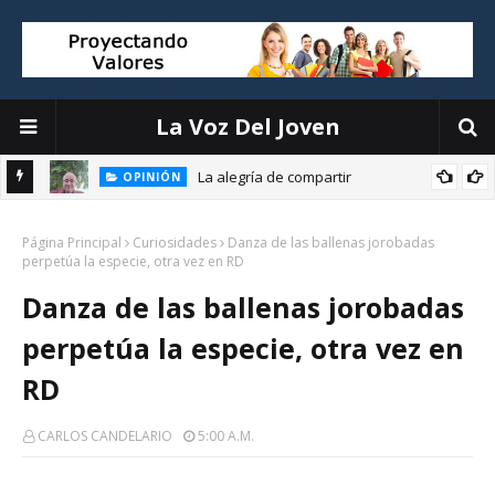
La Voz Del Joven
La alegría de compartir
OPINIÓN
Página Principal
El liderazgo directivo: la clave para transformar la educación
Curiosidades
Danza de las ballenas jorobadas
perpetúa la especie, otra vez en RD
Danza de las ballenas jorobadas
perpetúa la especie, otra vez en
RD
CARLOS CANDELARIO
5:00 A.m.