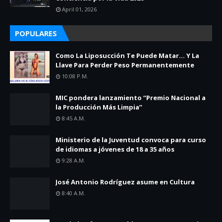
April 01, 2026
POPULARES
Como La Liposucción Te Puede Matar… Y La
Llave Para Perder Peso Permanentemente
10:08 P.m.
MIC pondera lanzamiento “Premio Nacional a
la Producción Más Limpia”
8:45 A.m.
Ministerio de la Juventud convoca para curso
de idiomas a jóvenes de 18 a 35 años
9:28 A.m.
José Antonio Rodríguez asume en Cultura
8:40 A.m.