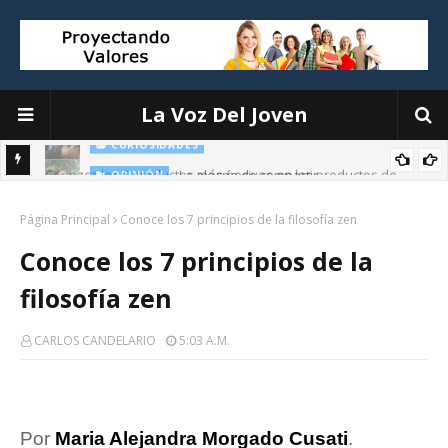
La Voz Del Joven
La alegría de compartir
OPINIÓN
E
Página Principal
Conoce los 7 principios de la filosofía zen
Conoce los 7 principios de la
filosofía zen
CARLOS CANDELARIO
5:03 A.m.
Por
Maria Alejandra Morgado Cusati
.