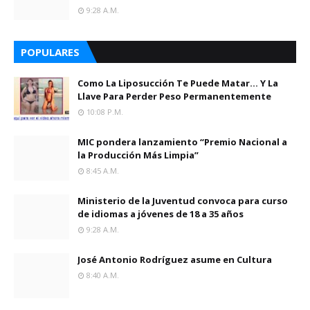
9:28 A.m.
POPULARES
Como La Liposucción Te Puede Matar… Y La
Llave Para Perder Peso Permanentemente
10:08 P.m.
MIC pondera lanzamiento “Premio Nacional a
la Producción Más Limpia”
8:45 A.m.
Ministerio de la Juventud convoca para curso
de idiomas a jóvenes de 18 a 35 años
9:28 A.m.
José Antonio Rodríguez asume en Cultura
8:40 A.m.