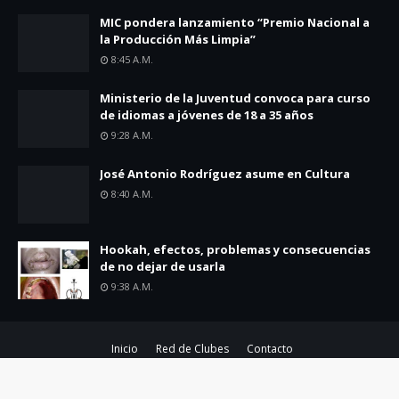
MIC pondera lanzamiento “Premio Nacional a
la Producción Más Limpia”
8:45 A.m.
Ministerio de la Juventud convoca para curso
de idiomas a jóvenes de 18 a 35 años
9:28 A.m.
José Antonio Rodríguez asume en Cultura
8:40 A.m.
Hookah, efectos, problemas y consecuencias
de no dejar de usarla
9:38 A.m.
Inicio
Red de Clubes
Contacto
Created By
SoraTemplates
| Distributed By
Blogger Theme Developer