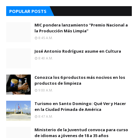
POPULAR POSTS
MIC pondera lanzamiento “Premio Nacional a
la Producción Más Limpia”
8:45 A.m.
José Antonio Rodríguez asume en Cultura
8:40 A.m.
Conozca los 6 productos más nocivos en los
productos de limpieza
9:00 A.m.
Turismo en Santo Domingo: Qué Ver y Hacer
en la Ciudad Primada de América
8:47 A.m.
Ministerio de la Juventud convoca para curso
de idiomas a jóvenes de 18 a 35 años