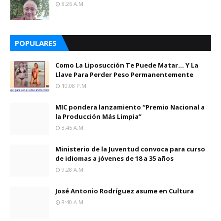
8:26 A.m.
POPULARES
Como La Liposucción Te Puede Matar… Y La
Llave Para Perder Peso Permanentemente
10:08 P.m.
MIC pondera lanzamiento “Premio Nacional a
la Producción Más Limpia”
8:45 A.m.
Ministerio de la Juventud convoca para curso
de idiomas a jóvenes de 18 a 35 años
9:28 A.m.
José Antonio Rodríguez asume en Cultura
8:40 A.m.