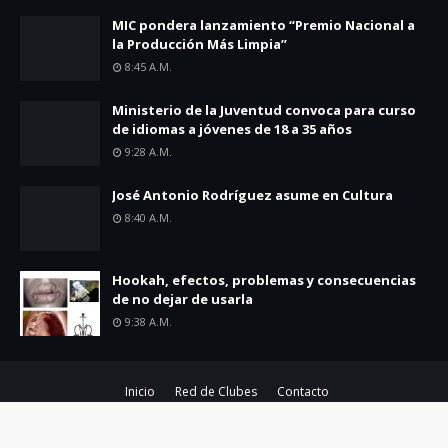
MIC pondera lanzamiento “Premio Nacional a
la Producción Más Limpia”
8:45 A.m.
Ministerio de la Juventud convoca para curso
de idiomas a jóvenes de 18 a 35 años
9:28 A.m.
José Antonio Rodríguez asume en Cultura
8:40 A.m.
Hookah, efectos, problemas y consecuencias
de no dejar de usarla
9:38 A.m.
Inicio
Red de Clubes
Contacto
Created By
SoraTemplates
| Distributed By
Blogger Theme Developer