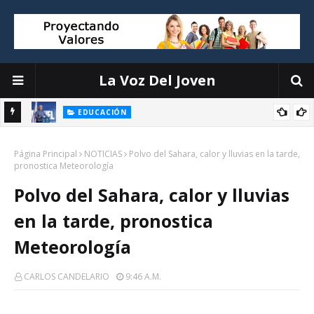
La Voz Del Joven
EDUCACIÓN
ión
Luis Miguel De Camps destaca el debate escolar como
Página Principal
herramienta para formar ciudadanos críticos y fortalecer la
NOTICIAS
Polvo del Sahara, calor y lluvias en la tarde,
pronostica Meteorología
democracia
Polvo del Sahara, calor y lluvias
en la tarde, pronostica
Meteorología
CARLOS CANDELARIO
9:46 A.m.