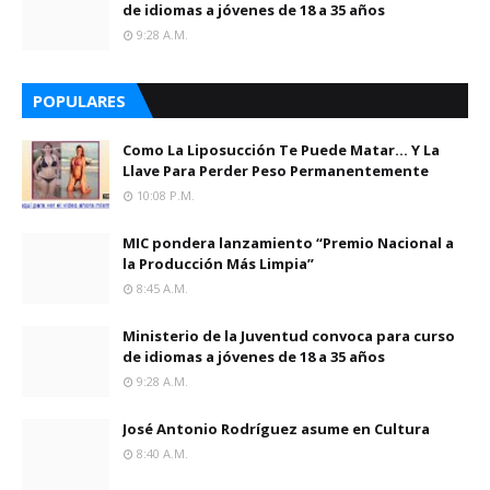
de idiomas a jóvenes de 18 a 35 años
9:28 A.m.
POPULARES
Como La Liposucción Te Puede Matar… Y La
Llave Para Perder Peso Permanentemente
10:08 P.m.
MIC pondera lanzamiento “Premio Nacional a
la Producción Más Limpia”
8:45 A.m.
Ministerio de la Juventud convoca para curso
de idiomas a jóvenes de 18 a 35 años
9:28 A.m.
José Antonio Rodríguez asume en Cultura
8:40 A.m.