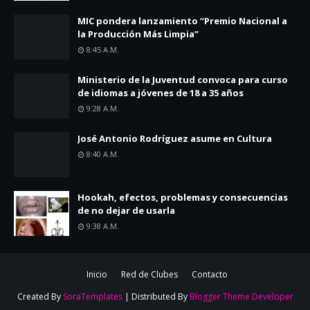
MIC pondera lanzamiento “Premio Nacional a
la Producción Más Limpia”
8:45 A.m.
Ministerio de la Juventud convoca para curso
de idiomas a jóvenes de 18 a 35 años
9:28 A.m.
José Antonio Rodríguez asume en Cultura
8:40 A.m.
Hookah, efectos, problemas y consecuencias
de no dejar de usarla
9:38 A.m.
Inicio
Red de Clubes
Contacto
Created By
SoraTemplates
| Distributed By
Blogger Theme Developer