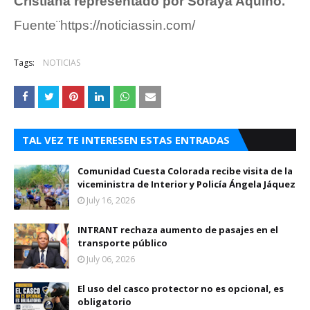
Cristiana representado por Soraya Aquino.
Fuente¨https://noticiassin.com/
Tags:
NOTICIAS
TAL VEZ TE INTERESEN ESTAS ENTRADAS
Comunidad Cuesta Colorada recibe visita de la
viceministra de Interior y Policía Ángela Jáquez
July 16, 2026
INTRANT rechaza aumento de pasajes en el
transporte público
July 06, 2026
El uso del casco protector no es opcional, es
obligatorio