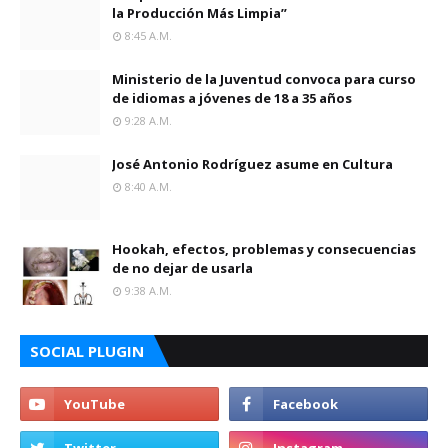
la Producción Más Limpia”
8:45 A.m.
Ministerio de la Juventud convoca para curso
de idiomas a jóvenes de 18 a 35 años
9:28 A.m.
José Antonio Rodríguez asume en Cultura
8:40 A.m.
Hookah, efectos, problemas y consecuencias
de no dejar de usarla
9:38 A.m.
SOCIAL PLUGIN