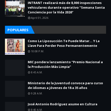
INTRANT realizará más de 8,000 inspecciones
vehiculares durante operativo “Semana Santa
Conciencia por la Vida 2026”
April 01, 2026
POPULARES
Como La Liposucción Te Puede Matar… Y La
Llave Para Perder Peso Permanentemente
10:08 P.m.
MIC pondera lanzamiento “Premio Nacional a
la Producción Más Limpia”
8:45 A.m.
Ministerio de la Juventud convoca para curso
de idiomas a jóvenes de 18 a 35 años
9:28 A.m.
José Antonio Rodríguez asume en Cultura
8:40 A.m.